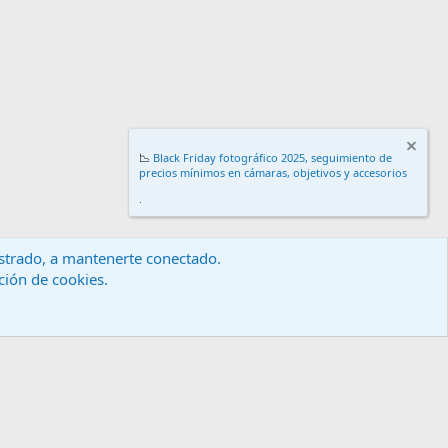
📉
Black Friday fotográfico 2025, seguimiento de
precios mínimos en cámaras, objetivos y accesorios
.
gistrado, a mantenerte conectado.
ación de cookies.
érminos y reglas
Política de privacidad
Ayuda
Inicio
R
S
S