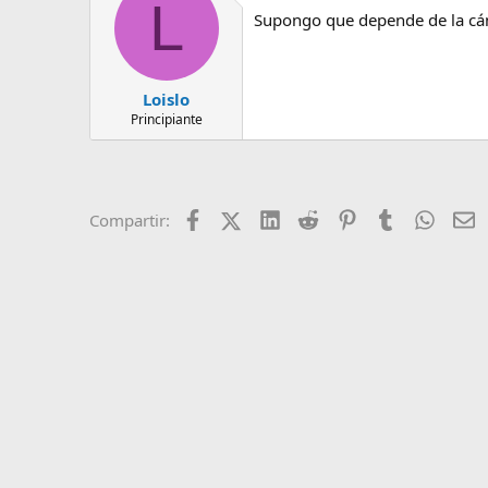
L
e
Supongo que depende de la cáma
m
a
Loislo
Principiante
Facebook
X (Twitter)
LinkedIn
Reddit
Pinterest
Tumblr
Whats
E
Compartir: