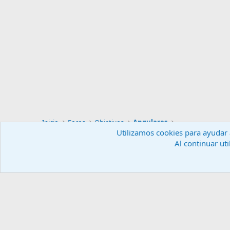
Inicio
Foros
Objetivos
Angulares
Utilizamos cookies para ayudar a
Al continuar uti
Español (ES)