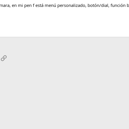
ra, en mi pen f está menú personalizado, botón/dial, función b
App
mail
Enlace