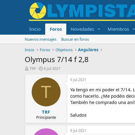
Inicio
Foros
Novedades
Miembros
Nuevos mensajes
Buscar en foros
Inicio
Foros
Objetivos
Angulares
Olympus 7/14 f 2,8
I
F
TRF
6 Jul 2021
n
e
i
c
6 Jul 2021
c
h
T
Ya tengo en mi poder el 7/14. 
i
a
a
d
como hacerlo. ¿Me podéis deci
d
e
También he comprado una anilla
o
i
TRF
r
n
Saludos
d
i
Principiante
e
c
l
i
9 Jul 2021
t
o