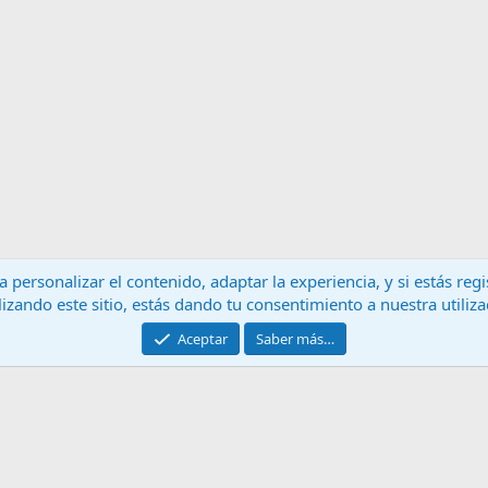
 personalizar el contenido, adaptar la experiencia, y si estás re
lizando este sitio, estás dando tu consentimiento a nuestra utiliz
Contáctanos
T
Aceptar
Saber más…
®
Community platform by XenForo
© 2010-2024 XenForo Ltd.