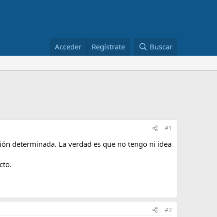
Acceder
Regístrate
Buscar
#1
ión determinada. La verdad es que no tengo ni idea
cto.
#2