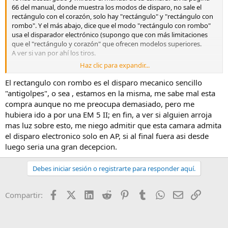
66 del manual, donde muestra los modos de disparo, no sale el
rectángulo con el corazón, solo hay "rectángulo" y "rectángulo con
rombo". Y el más abajo, dice que el modo "rectángulo con rombo"
usa el disparador electrónico (supongo que con más limitaciones
que el "rectángulo y corazón" que ofrecen modelos superiores.
A ver si van por ahí los tiros.
Haz clic para expandir...
Saludos
El rectangulo con rombo es el disparo mecanico sencillo
"antigolpes", o sea , estamos en la misma, me sabe mal esta
compra aunque no me preocupa demasiado, pero me
hubiera ido a por una EM 5 II; en fin, a ver si alguien arroja
mas luz sobre esto, me niego admitir que esta camara admita
el disparo electronico solo en AP, si al final fuera asi desde
luego seria una gran decepcion.
Debes iniciar sesión o registrarte para responder aquí.
Facebook
X (Twitter)
LinkedIn
Reddit
Pinterest
Tumblr
WhatsApp
Email
Enlace
Compartir: