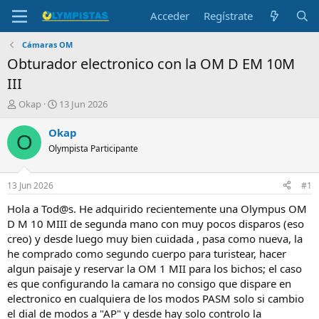
Acceder
Regístrate
Cámaras OM
Obturador electronico con la OM D EM 10M
III
I
F
Okap
13 Jun 2026
n
e
i
c
Okap
O
c
h
Olympista Participante
i
a
a
d
d
e
13 Jun 2026
#1
o
i
r
n
Hola a Tod@s. He adquirido recientemente una Olympus OM
d
i
D M 10 MIII de segunda mano con muy pocos disparos (eso
e
c
creo) y desde luego muy bien cuidada , pasa como nueva, la
l
i
he comprado como segundo cuerpo para turistear, hacer
t
o
algun paisaje y reservar la OM 1 MII para los bichos; el caso
e
es que configurando la camara no consigo que dispare en
m
a
electronico en cualquiera de los modos PASM solo si cambio
el dial de modos a "AP" y desde hay solo controlo la