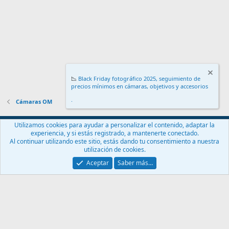
📉
Black Friday fotográfico 2025, seguimiento de
precios mínimos en cámaras, objetivos y accesorios
.
Cámaras OM
Español (ES)
Utilizamos cookies para ayudar a personalizar el contenido, adaptar la
experiencia, y si estás registrado, a mantenerte conectado.
Contáctanos
Términos y reglas
Política de privacidad
Ayuda
Al continuar utilizando este sitio, estás dando tu consentimiento a nuestra
Inicio
R
utilización de cookies.
S
S
Aceptar
Saber más…
®
Community platform by XenForo
© 2010-2024 XenForo Ltd.