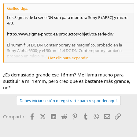
Guilleq dijo:
Los Sigmas de la serie DN son para montura Sony E (APSC) y micro
4/3.
http://www.sigma-photo.es/productos/objetivos/serie-dn/
El 16mm f1.4 DC DN Contemporary es magnífico, probado en la
Sony Alpha 6500; y el 30mm f1.4 DC DN Contemporary también,
probado en micro 4/3.
Haz clic para expandir...
Saludos.
¿Es demasiado grande ese 16mm? Me llama mucho para
sustituir a mi 19mm, pero creo que es bastante más grande,
no?
Debes iniciar sesión o registrarte para responder aquí.
Facebook
X (Twitter)
LinkedIn
Reddit
Pinterest
Tumblr
WhatsApp
Email
Enlace
Compartir: