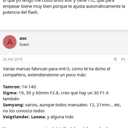
El que yo tengo me costó unos 80€ y tiene TTL, que para
empezar biene muy bien porque te ajusta automáticamente la
potencia del flash.
aoc
A
Guest
24 Abr 2018
#3
Varias marcas fabrican para m4/3, como te ha dicho el
compañero, extendiendome un poco más:
Tamron:
14-140
Sigma:
19, 30 y 60mm F2.8, creo que hay un 30 F1.4
también
Samyang:
varios, aunque todos manuales: 12, 21mm... etc,
no los conozco todos
Voigtlander
,
Laowa
, y alguna más