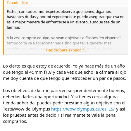
Eznado dijo:
Esther, con todos mis respetos observo que tienes, digamos,
bastantes dudas y por mi experiencia te puedo asegurar que esa no
es la mejor manera de enfrentarse a un evento, aunque sea de un
familiar.
A la vez, comprar equipo, ya sean objetivos o flashes "en visperas"
tampoco te va a solucionar nada sino que te va generar más
problemas puesto que no estarás "hecha a ellos" y tus dudas
Haz clic para expandir...
aumentarán.
Por tanto, si me lo permites mi consejo es que, al contrario de lo
Lo cierto es que estoy de acuerdo. Yo ya hace más de un año
que apuntas, sería mejor que "rebajases" el nivel de autoexigencia,
que tengo el 45mm f1.8 y cada vez que echo la cámara al ojo
fueses con tu equipo actual, que supongo que ya conoces bien y del
me doy cuenta de que tengo que retroceder un par de pasos.
que puedes sacar, digamos, el "máximo" rendimiento y disfrutes de
la experiencia.
Los objetivos de kit me parecen sorprendentemente buenos,
Si hay poca luz... "subes el ISO" (recuerda bajarlo al salir al exterior) y
deberías darles una oportunidad. Y si tienes cerca alguna
ya está... ni aún comprando un equipo profesional ahora vas a
tienda adherida, puedes pedir prestado algún objetivo con el
conseguir mejores fotos que las que podrás hacer si vas relajada y
Test&Wow de Olympus
https://wow.olympus.eu/es_ES/
y así
con la única meta de disfrutar y obtener de tu sobrina y sus
los pruebas antes de decidir si realmente te vale la pena
acompañantes fotos sencillas y naturales.
comprarlos.