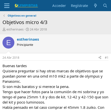
Acceder
Regístrate
Objetivos en general
Objetivos micro 4/3
I
F
estherinaes
24 Abr 2018
n
e
i
c
estherinaes
E
c
h
Principiante
i
a
a
d
d
e
24 Abr 2018
#1
o
i
r
n
Buenas tardes
d
i
Quisiera preguntar si hay otras marcas de objetivos que se
e
c
puedan poner en una omd m10 mk2 a parte de olympus y
l
i
Panasonic.
t
o
Si son más baratos y si merece la pena.
e
Tengo que hacer fotos para la comunión de mi sobrina y yo
m
a
tengo el pana 25mm 1.8 y dos de kit. 12-42 y 42-150 que son
del kit y poco luminosos.
Había pensado en tal caso comprar el 45mm 1.8 zuiko. Con