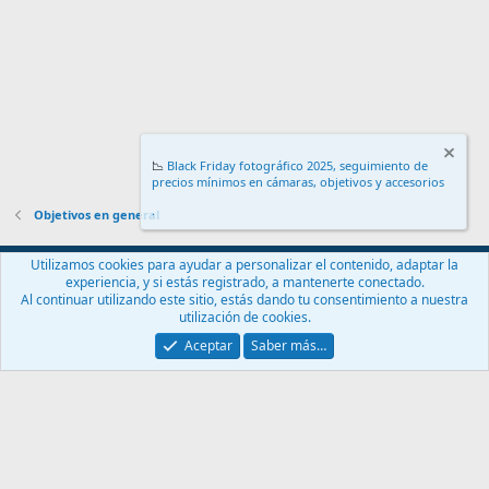
📉
Black Friday fotográfico 2025, seguimiento de
precios mínimos en cámaras, objetivos y accesorios
.
Objetivos en general
Español (ES)
Utilizamos cookies para ayudar a personalizar el contenido, adaptar la
experiencia, y si estás registrado, a mantenerte conectado.
Contáctanos
Términos y reglas
Política de privacidad
Ayuda
Al continuar utilizando este sitio, estás dando tu consentimiento a nuestra
Inicio
R
utilización de cookies.
S
S
Aceptar
Saber más…
®
Community platform by XenForo
© 2010-2024 XenForo Ltd.