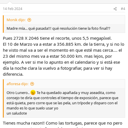
o
n
14 Feb 2024
#4
e
s
Monik dijo:
:
Madre mía... qué pasada!!! qué resolución tiene la foto final??
Pues 2728 X 2046 tiene el recorte, unos 5,5 megapíxel.
El 10 de Marzo va a estar a 356.885 km. de la tierra, y si no lo
he visto mal va a ser el momento en que esté mas cerca.... el
23 del mismo mes va a estar 50.000 km. mas lejos, por
ejemplo. A ver si me lo apunto en el calendario y si está ese
día la noche clara la vuelvo a fotografiar, para ver si hay
diferencia.
afloresa dijo:
Otro Lunero..
Te ha quedado apañada y muy aseadita, como
consejo te diría que controles el tiempo de exposición, parece que
está quieta, pero corre que se las pela, un trípode y disparo con el
mando es lo que suelo usar yo
un saludote
Tienes mucha razon!! Como las tortugas, parece que no pero