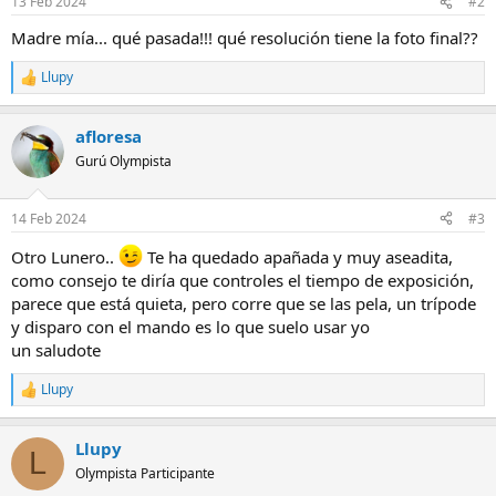
13 Feb 2024
#2
e
s
Madre mía... qué pasada!!! qué resolución tiene la foto final??
:
Llupy
R
e
a
afloresa
c
c
Gurú Olympista
i
o
n
14 Feb 2024
#3
e
s
Otro Lunero..
Te ha quedado apañada y muy aseadita,
:
como consejo te diría que controles el tiempo de exposición,
parece que está quieta, pero corre que se las pela, un trípode
y disparo con el mando es lo que suelo usar yo
un saludote
Llupy
R
e
a
Llupy
c
L
c
Olympista Participante
i