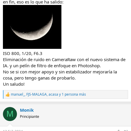
en fin, eso es lo que ha salido:
ISO 800, 1/20, F6.3
Eliminación de ruido en CameraRaw con el nuevo sistema de
IA. y un pelín de filtro de enfoque en Photoshop.
No se si con mejor apoyo y sin estabilizador mejoraría la
cosa, pero tengo ganas de probarlo.
Un saludo!
manuel_
,
FJS-MALAGA
,
acasa
y 1 persona más
R
e
a
Monik
c
M
c
Principiante
i
o
n