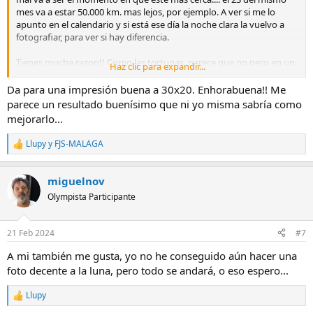
mes va a estar 50.000 km. mas lejos, por ejemplo. A ver si me lo
apunto en el calendario y si está ese día la noche clara la vuelvo a
fotografiar, para ver si hay diferencia.
Tienes mucha razon!! Como las tortugas, parece que no pero en un
Haz clic para expandir...
momento esta fuera del encuadre!
Da para una impresión buena a 30x20. Enhorabuena!! Me
parece un resultado buenísimo que ni yo misma sabría como
mejorarlo...
Llupy
y
FJS-MALAGA
R
e
a
miguelnov
c
c
Olympista Participante
i
o
n
21 Feb 2024
#7
e
s
A mi también me gusta, yo no he conseguido aún hacer una
:
foto decente a la luna, pero todo se andará, o eso espero...
Llupy
R
e