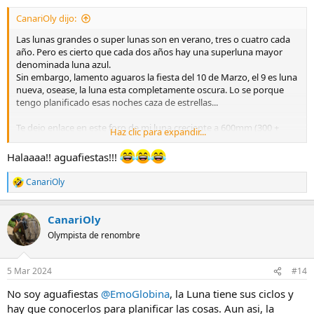
s
CanariOly dijo:
:
Las lunas grandes o super lunas son en verano, tres o cuatro cada
año. Pero es cierto que cada dos años hay una superluna mayor
denominada luna azul.
Sin embargo, lamento aguaros la fiesta del 10 de Marzo, el 9 es luna
nueva, osease, la luna esta completamente oscura. Lo se porque
tengo planificado esas noches caza de estrellas...
Te dejo enlace en este foro de mi luna creciente a 600mm (300 +
Haz clic para expandir...
mc20 x2) en esas fases se aprecian mucho los detalles con las
sombras incidiendo en el relive de los crateres.
Halaaaa!! aguafiestas!!!
CanariOly
Luna Nueva al detalle
R
e
Cuando fotografio la luna en solitario me gusta hacerlo en Luna
a
Nueva porque con ella capto los detalles de su relieve pronunciados
CanariOly
c
por las sombras, algo difícil de captar en Luna Llena. Si la amplian en
c
Olympista de renombre
Fickr es una pasada!! Esta foto fue tomada con la OM1 + Zuiko
i
300mm F4 IS Pro + MC20 lo que...
o
olympistas.org
n
5 Mar 2024
#14
e
s
No soy aguafiestas
@EmoGlobina
, la Luna tiene sus ciclos y
:
hay que conocerlos para planificar las cosas. Aun asi, la