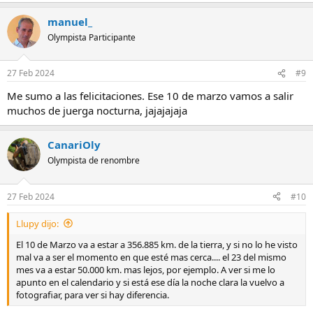
a
manuel_
c
c
Olympista Participante
i
o
n
27 Feb 2024
#9
e
s
Me sumo a las felicitaciones. Ese 10 de marzo vamos a salir
:
muchos de juerga nocturna, jajajajaja
CanariOly
Olympista de renombre
27 Feb 2024
#10
Llupy dijo:
El 10 de Marzo va a estar a 356.885 km. de la tierra, y si no lo he visto
mal va a ser el momento en que esté mas cerca.... el 23 del mismo
mes va a estar 50.000 km. mas lejos, por ejemplo. A ver si me lo
apunto en el calendario y si está ese día la noche clara la vuelvo a
fotografiar, para ver si hay diferencia.