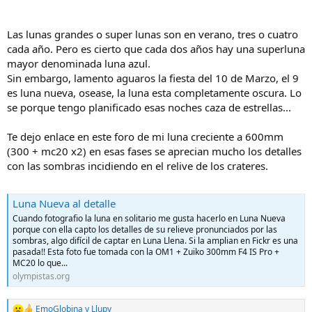
Las lunas grandes o super lunas son en verano, tres o cuatro
cada año. Pero es cierto que cada dos años hay una superluna
mayor denominada luna azul.
Sin embargo, lamento aguaros la fiesta del 10 de Marzo, el 9
es luna nueva, osease, la luna esta completamente oscura. Lo
se porque tengo planificado esas noches caza de estrellas...
Te dejo enlace en este foro de mi luna creciente a 600mm
(300 + mc20 x2) en esas fases se aprecian mucho los detalles
con las sombras incidiendo en el relive de los crateres.
Luna Nueva al detalle
Cuando fotografio la luna en solitario me gusta hacerlo en Luna Nueva
porque con ella capto los detalles de su relieve pronunciados por las
sombras, algo difícil de captar en Luna Llena. Si la amplian en Fickr es una
pasada!! Esta foto fue tomada con la OM1 + Zuiko 300mm F4 IS Pro +
MC20 lo que...
olympistas.org
EmoGlobina
y
Llupy