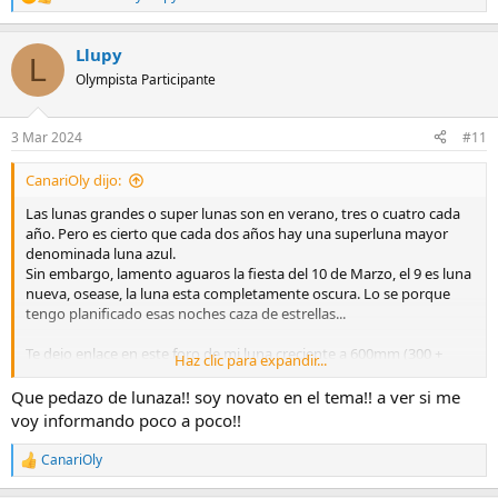
R
e
a
Llupy
c
L
c
Olympista Participante
i
o
n
3 Mar 2024
#11
e
s
CanariOly dijo:
:
Las lunas grandes o super lunas son en verano, tres o cuatro cada
año. Pero es cierto que cada dos años hay una superluna mayor
denominada luna azul.
Sin embargo, lamento aguaros la fiesta del 10 de Marzo, el 9 es luna
nueva, osease, la luna esta completamente oscura. Lo se porque
tengo planificado esas noches caza de estrellas...
Te dejo enlace en este foro de mi luna creciente a 600mm (300 +
Haz clic para expandir...
mc20 x2) en esas fases se aprecian mucho los detalles con las
sombras incidiendo en el relive de los crateres.
Que pedazo de lunaza!! soy novato en el tema!! a ver si me
voy informando poco a poco!!
Luna Nueva al detalle
CanariOly
R
Cuando fotografio la luna en solitario me gusta hacerlo en Luna
e
Nueva porque con ella capto los detalles de su relieve pronunciados