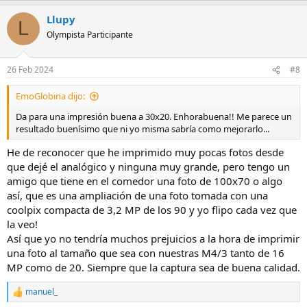
a
Llupy
c
L
c
Olympista Participante
i
o
n
26 Feb 2024
#8
e
s
EmoGlobina dijo:
:
Da para una impresión buena a 30x20. Enhorabuena!! Me parece un
resultado buenísimo que ni yo misma sabría como mejorarlo...
He de reconocer que he imprimido muy pocas fotos desde
que dejé el analógico y ninguna muy grande, pero tengo un
amigo que tiene en el comedor una foto de 100x70 o algo
así, que es una ampliación de una foto tomada con una
coolpix compacta de 3,2 MP de los 90 y yo flipo cada vez que
la veo!
Así que yo no tendría muchos prejuicios a la hora de imprimir
una foto al tamaño que sea con nuestras M4/3 tanto de 16
MP como de 20. Siempre que la captura sea de buena calidad.
manuel_
R
e