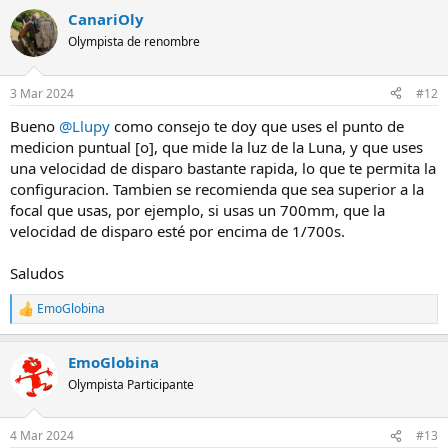
a
por las sombras, algo difícil de captar en Luna Llena. Si la amplian en
CanariOly
c
Fickr es una pasada!! Esta foto fue tomada con la OM1 + Zuiko
c
300mm F4 IS Pro + MC20 lo que...
Olympista de renombre
i
olympistas.org
o
n
3 Mar 2024
#12
e
s
Bueno
@Llupy
como consejo te doy que uses el punto de
:
medicion puntual [o], que mide la luz de la Luna, y que uses
una velocidad de disparo bastante rapida, lo que te permita la
configuracion. Tambien se recomienda que sea superior a la
focal que usas, por ejemplo, si usas un 700mm, que la
velocidad de disparo esté por encima de 1/700s.
Saludos
EmoGlobina
R
e
a
EmoGlobina
c
c
Olympista Participante
i
o
n
4 Mar 2024
#13
e