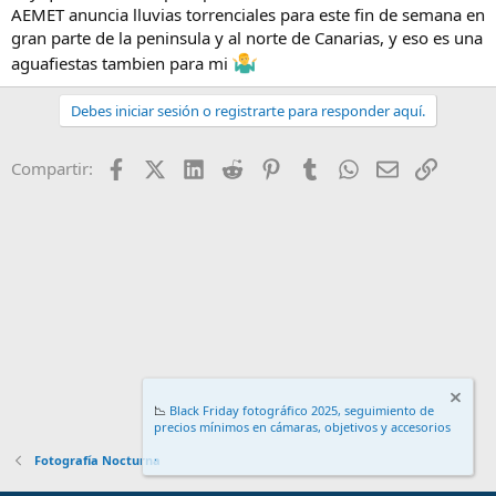
AEMET anuncia lluvias torrenciales para este fin de semana en
gran parte de la peninsula y al norte de Canarias, y eso es una
aguafiestas tambien para mi
Debes iniciar sesión o registrarte para responder aquí.
Facebook
X (Twitter)
LinkedIn
Reddit
Pinterest
Tumblr
WhatsApp
Email
Enlace
Compartir:
📉
Black Friday fotográfico 2025, seguimiento de
precios mínimos en cámaras, objetivos y accesorios
.
Fotografía Nocturna