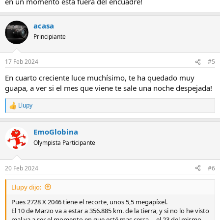
en un momento esta fuera del encuadre!
acasa
Principiante
17 Feb 2024
#5
En cuarto creciente luce muchísimo, te ha quedado muy
guapa, a ver si el mes que viene te sale una noche despejada!
Llupy
R
e
a
EmoGlobina
c
c
Olympista Participante
i
o
n
20 Feb 2024
#6
e
s
Llupy dijo:
:
Pues 2728 X 2046 tiene el recorte, unos 5,5 megapíxel.
El 10 de Marzo va a estar a 356.885 km. de la tierra, y si no lo he visto
mal va a ser el momento en que esté mas cerca.... el 23 del mismo