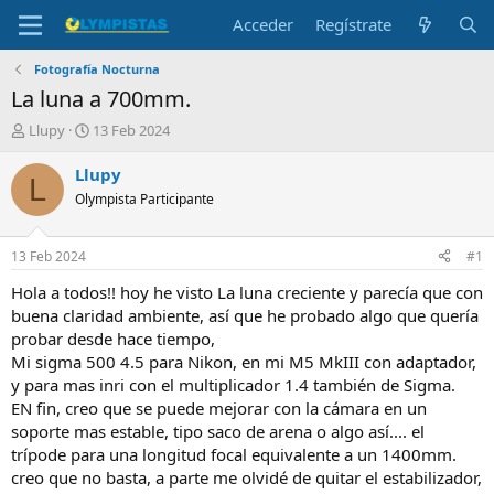
Acceder
Regístrate
Fotografía Nocturna
La luna a 700mm.
I
F
Llupy
13 Feb 2024
n
e
i
c
Llupy
L
c
h
Olympista Participante
i
a
a
d
d
e
13 Feb 2024
#1
o
i
r
n
Hola a todos!! hoy he visto La luna creciente y parecía que con
d
i
buena claridad ambiente, así que he probado algo que quería
e
c
probar desde hace tiempo,
l
i
Mi sigma 500 4.5 para Nikon, en mi M5 MkIII con adaptador,
t
o
y para mas inri con el multiplicador 1.4 también de Sigma.
e
EN fin, creo que se puede mejorar con la cámara en un
m
a
soporte mas estable, tipo saco de arena o algo así.... el
trípode para una longitud focal equivalente a un 1400mm.
creo que no basta, a parte me olvidé de quitar el estabilizador,