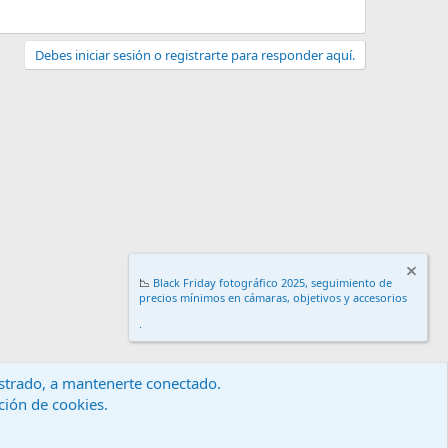
Debes iniciar sesión o registrarte para responder aquí.
📉
Black Friday fotográfico 2025, seguimiento de
precios mínimos en cámaras, objetivos y accesorios
.
gistrado, a mantenerte conectado.
ación de cookies.
érminos y reglas
Política de privacidad
Ayuda
Inicio
R
S
S