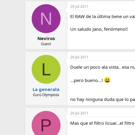
e
20 Jul 2011
m
N
a
El RAW de la última tiene un val
Un saludo Jano, fenómeno!!
Neviros
Guest
20 Jul 2011
L
Duele un poco ala vista.. esa n
...pero bueno...!
La generala
Gurú Olympista
no hay ninguna duda que lo pas
20 Jul 2011
P
Mas que el filtro licuar...el filtro