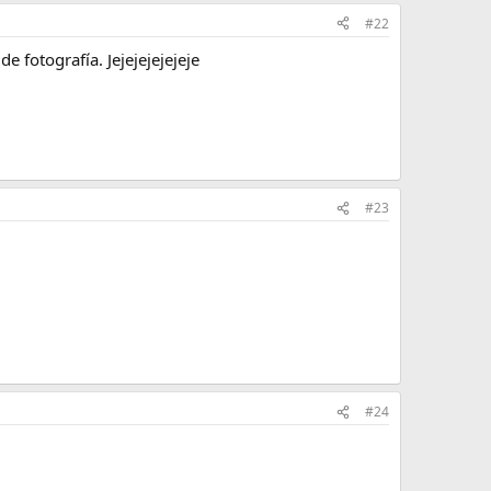
#22
e fotografía. Jejejejejejeje
#23
#24