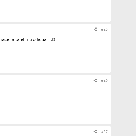
#25
ce falta el filtro licuar ;D)
#26
#27