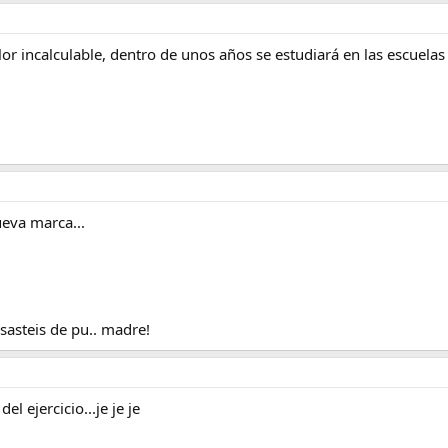
or incalculable, dentro de unos años se estudiará en las escuelas d
ueva marca...
asteis de pu.. madre!
 del ejercicio...je je je