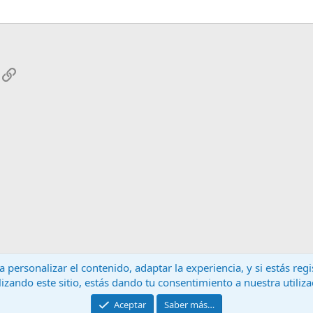
App
mail
Enlace
 personalizar el contenido, adaptar la experiencia, y si estás re
lizando este sitio, estás dando tu consentimiento a nuestra utiliz
Contáctanos
T
Aceptar
Saber más…
®
Community platform by XenForo
© 2010-2024 XenForo Ltd.