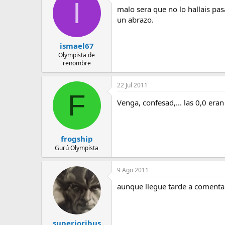
I
malo sera que no lo hallais pas
un abrazo.
ismael67
Olympista de
renombre
22 Jul 2011
F
Venga, confesad,... las 0,0 era
frogship
Gurú Olympista
9 Ago 2011
aunque llegue tarde a comentar
superioribus