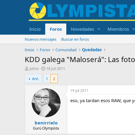
Inicio
Foros
Novedades
Miembros
Nuevos mensajes
Buscar en foros
Inicio
Foros
Comunidad
Quedadas
KDD galega "Maloserá": Las fot
I
F
pitos
18 Jul 2011
n
e
Ant.
1
2
i
c
c
h
i
a
19 Jul 2011
a
d
eso, ya tardan esos RAW, que y
d
e
o
i
r
n
d
i
benirrielo
e
c
l
i
Gurú Olympista
t
o