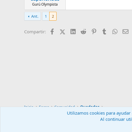
Gurú Olympista
Ant.
1
2
Facebook
X (Twitter)
LinkedIn
Reddit
Pinterest
Tumblr
Whats
E
Compartir:
Inicio
Foros
Comunidad
Quedadas
Utilizamos cookies para ayudar a
Al continuar uti
Español (ES)