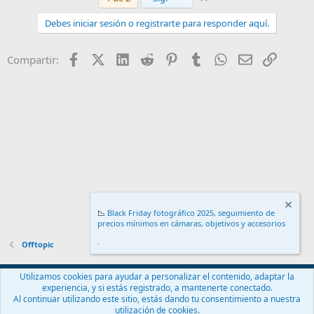
Debes iniciar sesión o registrarte para responder aquí.
Facebook
X (Twitter)
LinkedIn
Reddit
Pinterest
Tumblr
WhatsApp
Email
Enlace
Compartir:
📉
Black Friday fotográfico 2025, seguimiento de
precios mínimos en cámaras, objetivos y accesorios
.
Offtopic
Español (ES)
Utilizamos cookies para ayudar a personalizar el contenido, adaptar la
experiencia, y si estás registrado, a mantenerte conectado.
Contáctanos
Términos y reglas
Política de privacidad
Ayuda
Al continuar utilizando este sitio, estás dando tu consentimiento a nuestra
Inicio
R
utilización de cookies.