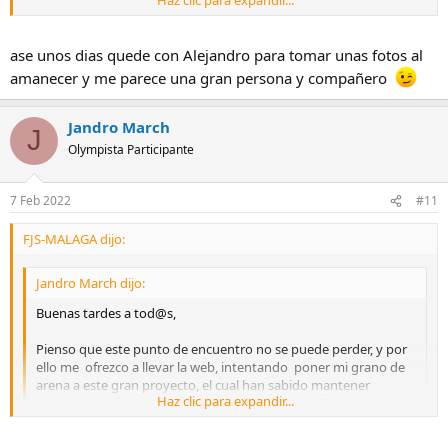
Haz clic para expandir...
Un saludo a tod@s.
ase unos dias quede con Alejandro para tomar unas fotos al
amanecer y me parece una gran persona y compañero
Jandro March
J
Olympista Participante
7 Feb 2022
#11
FJS-MALAGA dijo:
Jandro March dijo:
Buenas tardes a tod@s,
Pienso que este punto de encuentro no se puede perder, y por
ello me ofrezco a llevar la web, intentando poner mi grano de
arena a este gran proyecto, el cual han sabido mantener
Haz clic para expandir...
Mackote y Javi, y que tanto nos ayuda a toda la Comunidad de
Olympus a adentrarnos en este maravilloso y sorprendente
sistema.
Haz clic para expandir...