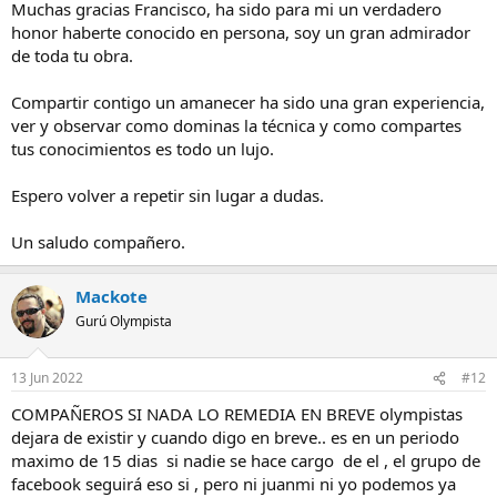
Muchas gracias Francisco, ha sido para mi un verdadero
Un saludo a tod@s.
honor haberte conocido en persona, soy un gran admirador
ase unos dias quede con Alejandro para tomar unas fotos al
de toda tu obra.
amanecer y me parece una gran persona y compañero
Compartir contigo un amanecer ha sido una gran experiencia,
ver y observar como dominas la técnica y como compartes
tus conocimientos es todo un lujo.
Espero volver a repetir sin lugar a dudas.
Un saludo compañero.
Mackote
Gurú Olympista
13 Jun 2022
#12
COMPAÑEROS SI NADA LO REMEDIA EN BREVE olympistas
dejara de existir y cuando digo en breve.. es en un periodo
maximo de 15 dias si nadie se hace cargo de el , el grupo de
facebook seguirá eso si , pero ni juanmi ni yo podemos ya