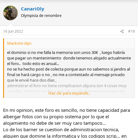
CanariOly
Olympista de renombre
16 Jun 2022
#18
Mackote dijo:
el dominio si no me falla la memoria son unos 30€ , luego habría
que pagar un mantenimiento donde tenemos alojado actualmente
el foro.. todo esto es anual...
no se ha hecho post de colecta porque aun no sabemos si jandro al
final se hará cargo o no , no me a contestado al mensaje privado
que le envié hace dos días ,
administrar el foro no tiene complicacion alguna son 4 cosas muy
sencillas de hecho yo llevo mas de un año haciendome cargo de
Haz clic para expandir...
moderacion y administracion en el poco tiempo que tengo porque
juanmi no tiene tiempo para nada , el tema de lso banners no
tengo ni idea de como se hace .
En mi opinion, este foro es sencillo, no tiene capacidad para
albergar fotos con su propio sistema por lo que el
en cualquier caso la decision de hacer loque sea debe ser prono
alojamiento no debe de ser muy caro tampoco...
porque el dia 22 como ya he dicho viene la siguiente cuota de el
Lo de los barner se cuestion de administracion tecnica,
dominio y si nadie se quiere hacer cargo.... juanmi y yo no podemos
alguien que domine la informatica y los codigos scrip... en
mas , yo llevo muuuuchos años como miembro ( desde 2009) y