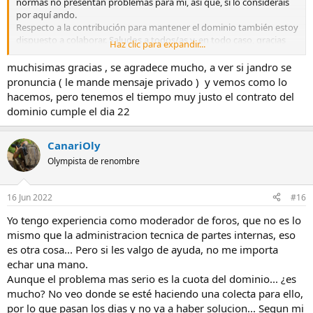
normas no presentan problemas para mí, así que, si lo consideráis
por aquí ando.
Respecto a la contribución para mantener el dominio también estoy
dispuesto a colaborar. Saludos a todos/as y, en todo caso, gracias
Haz clic para expandir...
por lo que he aprendido con vosotros/as, ..., casi núnca pongo un
punto final ...
muchisimas gracias , se agradece mucho, a ver si jandro se
pronuncia ( le mande mensaje privado ) y vemos como lo
hacemos, pero tenemos el tiempo muy justo el contrato del
dominio cumple el dia 22
CanariOly
Olympista de renombre
16 Jun 2022
#16
Yo tengo experiencia como moderador de foros, que no es lo
mismo que la administracion tecnica de partes internas, eso
es otra cosa... Pero si les valgo de ayuda, no me importa
echar una mano.
Aunque el problema mas serio es la cuota del dominio... ¿es
mucho? No veo donde se esté haciendo una colecta para ello,
por lo que pasan los dias y no va a haber solucion... Segun mi