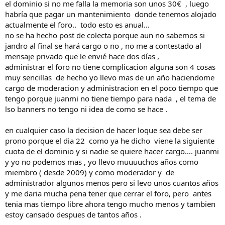
Una pena que esto se muera asi como asi...
el dominio si no me falla la memoria son unos 30€ , luego
habría que pagar un mantenimiento donde tenemos alojado
actualmente el foro.. todo esto es anual...
no se ha hecho post de colecta porque aun no sabemos si
jandro al final se hará cargo o no , no me a contestado al
mensaje privado que le envié hace dos días ,
administrar el foro no tiene complicacion alguna son 4 cosas
muy sencillas de hecho yo llevo mas de un año haciendome
cargo de moderacion y administracion en el poco tiempo que
tengo porque juanmi no tiene tiempo para nada , el tema de
lso banners no tengo ni idea de como se hace .
en cualquier caso la decision de hacer loque sea debe ser
prono porque el dia 22 como ya he dicho viene la siguiente
cuota de el dominio y si nadie se quiere hacer cargo.... juanmi
y yo no podemos mas , yo llevo muuuuchos años como
miembro ( desde 2009) y como moderador y de
administrador algunos menos pero si levo unos cuantos años
y me daria mucha pena tener que cerrar el foro, pero antes
tenia mas tiempo libre ahora tengo mucho menos y tambien
estoy cansado despues de tantos años .