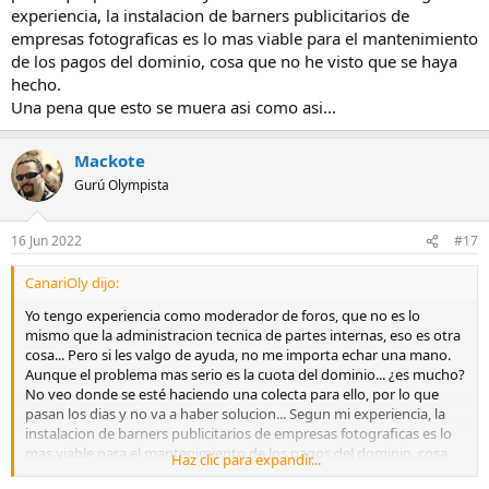
experiencia, la instalacion de barners publicitarios de
empresas fotograficas es lo mas viable para el mantenimiento
de los pagos del dominio, cosa que no he visto que se haya
hecho.
Una pena que esto se muera asi como asi...
Mackote
Gurú Olympista
16 Jun 2022
#17
CanariOly dijo:
Yo tengo experiencia como moderador de foros, que no es lo
mismo que la administracion tecnica de partes internas, eso es otra
cosa... Pero si les valgo de ayuda, no me importa echar una mano.
Aunque el problema mas serio es la cuota del dominio... ¿es mucho?
No veo donde se esté haciendo una colecta para ello, por lo que
pasan los dias y no va a haber solucion... Segun mi experiencia, la
instalacion de barners publicitarios de empresas fotograficas es lo
mas viable para el mantenimiento de los pagos del dominio, cosa
Haz clic para expandir...
que no he visto que se haya hecho.