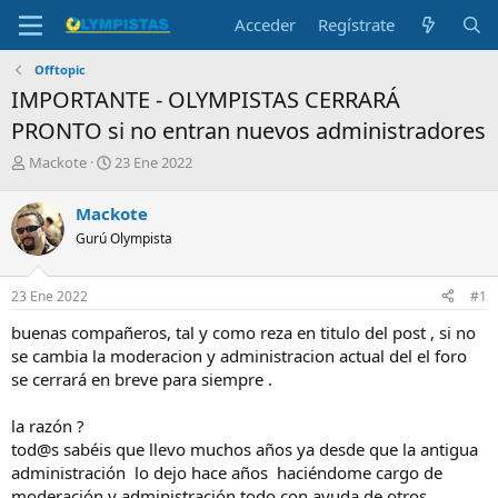
Acceder
Regístrate
Offtopic
IMPORTANTE - OLYMPISTAS CERRARÁ
PRONTO si no entran nuevos administradores
I
F
Mackote
23 Ene 2022
n
e
i
c
Mackote
c
h
Gurú Olympista
i
a
a
d
d
e
23 Ene 2022
#1
o
i
r
n
buenas compañeros, tal y como reza en titulo del post , si no
d
i
se cambia la moderacion y administracion actual del el foro
e
c
se cerrará en breve para siempre .
l
i
t
o
e
la razón ?
m
tod@s sabéis que llevo muchos años ya desde que la antigua
a
administración lo dejo hace años haciéndome cargo de
moderación y administración todo con ayuda de otros