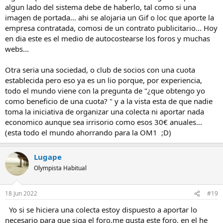
como moderador y de administrador algunos menos pero si levo
algun lado del sistema debe de haberlo, tal como si una
unos cuantos años y me daria mucha pena tener que cerrar el foro,
imagen de portada... ahi se alojaria un Gif o loc que aporte la
pero antes tenia mas tiempo libre ahora tengo mucho menos y
empresa contratada, comosi de un contrato publicitario... Hoy
tambien estoy cansado despues de tantos años .
en dia este es el medio de autocostearse los foros y muchas
webs...
Otra seria una sociedad, o club de socios con una cuota
establecida pero eso ya es un lio porque, por experiencia,
todo el mundo viene con la pregunta de "¿que obtengo yo
como beneficio de una cuota? " y a la vista esta de que nadie
toma la iniciativa de organizar una colecta ni aportar nada
economico aunque sea irrisorio como esos 30€ anuales...
(esta todo el mundo ahorrando para la OM1 ;D)
Lugape
Olympista Habitual
18 Jun 2022
#19
Yo si se hiciera una colecta estoy dispuesto a aportar lo
necesario para que siga el foro,me gusta este foro, en el he