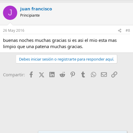
juan francisco
J
Principiante
26 May 2016
#8
buenas noches muchas gracias si es asi el mio esta mas
limpio que una patena muchas gracias.
Debes iniciar sesión o registrarte para responder aquí.
Facebook
X (Twitter)
LinkedIn
Reddit
Pinterest
Tumblr
WhatsApp
Email
Enlace
Compartir: