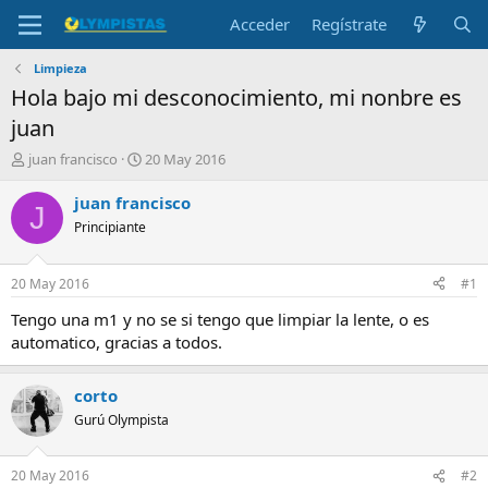
Acceder
Regístrate
Limpieza
Hola bajo mi desconocimiento, mi nonbre es
juan
I
F
juan francisco
20 May 2016
n
e
i
c
juan francisco
J
c
h
Principiante
i
a
a
d
d
e
20 May 2016
#1
o
i
r
n
Tengo una m1 y no se si tengo que limpiar la lente, o es
d
i
automatico, gracias a todos.
e
c
l
i
t
o
corto
e
Gurú Olympista
m
a
20 May 2016
#2