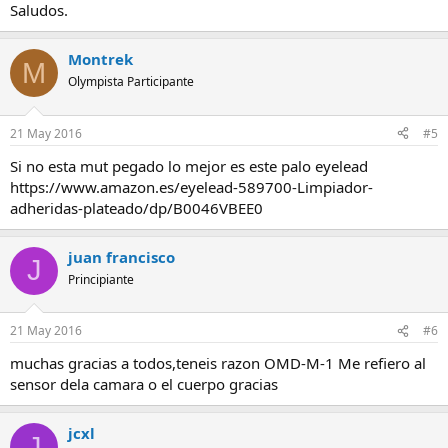
Saludos.
Montrek
M
Olympista Participante
21 May 2016
#5
Si no esta mut pegado lo mejor es este palo eyelead
https://www.amazon.es/eyelead-589700-Limpiador-
adheridas-plateado/dp/B0046VBEE0
juan francisco
J
Principiante
21 May 2016
#6
muchas gracias a todos,teneis razon OMD-M-1 Me refiero al
sensor dela camara o el cuerpo gracias
jcxl
J