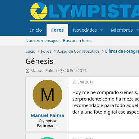
Inicio
Foros
Novedades
Miembros
Nuevos mensajes
Buscar en foros
Inicio
Foros
Aprende Con Nosotros
Libros de Fotogr
Génesis
I
F
Manuel Palma
26 Ene 2014
n
e
i
c
26 Ene 2014
c
h
M
Hoy me he comprado Génesis, d
i
a
a
d
sorprendente como ha mezclado f
d
e
recomendable para todo aquel 
o
i
dar a una foto digital ese aspe
Manuel Palma
r
n
d
i
Olympista
Participante
e
c
l
i
t
o