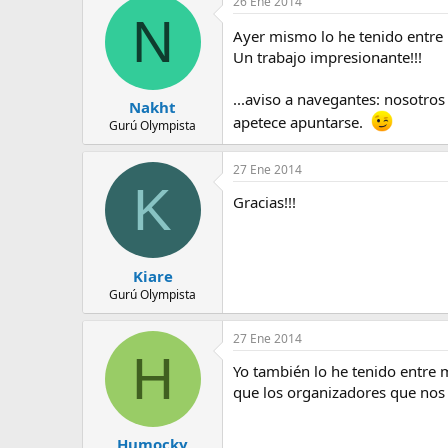
26 Ene 2014
e
N
m
Ayer mismo lo he tenido entre 
a
Un trabajo impresionante!!!
...aviso a navegantes: nosotro
Nakht
apetece apuntarse.
Gurú Olympista
27 Ene 2014
K
Gracias!!!
Kiare
Gurú Olympista
27 Ene 2014
H
Yo también lo he tenido entre 
que los organizadores que no
Humocky