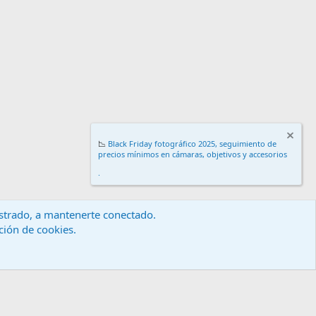
📉
Black Friday fotográfico 2025, seguimiento de
precios mínimos en cámaras, objetivos y accesorios
.
gistrado, a mantenerte conectado.
ación de cookies.
érminos y reglas
Política de privacidad
Ayuda
Inicio
R
S
S