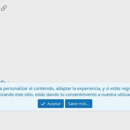
App
mail
Enlace
afía
 personalizar el contenido, adaptar la experiencia, y si estás re
lizando este sitio, estás dando tu consentimiento a nuestra utiliz
Contáctanos
T
Aceptar
Saber más…
®
Community platform by XenForo
© 2010-2024 XenForo Ltd.