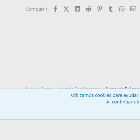
Facebook
X (Twitter)
LinkedIn
Reddit
Pinterest
Tumblr
Whats
E
Compartir:
Inicio
Foros
Aprende Con Nosotros
Libros de Fotogr
Utilizamos cookies para ayudar a
Al continuar uti
Español (ES)