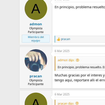
A
En principio, problema resuelt
admon
Olympista
Participante
Miembro del
pracan
R
equipo
e
a
6 Mar 2025
c
c
i
admon dijo:
o
n
En principio, problema resuelto. 
e
s
Muchas gracias por el interes 
pracan
:
tengo aqui, reportare alli el err
Olympista
Participante
6 Mar 2025
A
pracan dijo: