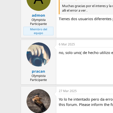
Muchas gracias por el interes y l
alli el error a ver .
admon
Tienes dos usuarios diferentes 
Olympista
Participante
Miembro del
equipo
6 Mar 2025
no, solo uno( de hecho utilizo 
pracan
Olympista
Participante
27 Mar 2025
Yo lo he intentado pero da error
this forum. Please inform the 