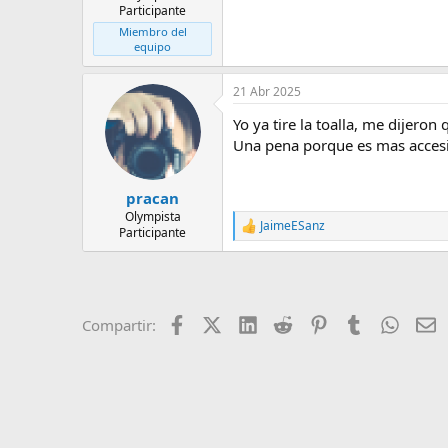
Participante
Miembro del
equipo
21 Abr 2025
Yo ya tire la toalla, me dijeron
Una pena porque es mas accesibl
pracan
Olympista
JaimeESanz
R
Participante
e
a
c
c
i
Facebook
X (Twitter)
LinkedIn
Reddit
Pinterest
Tumblr
Whats
E
Compartir:
o
n
e
s
: