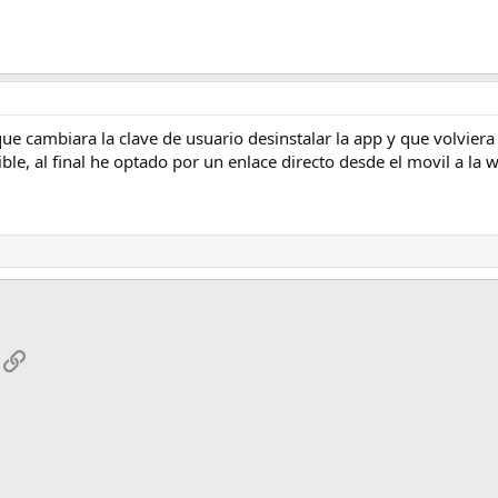
 que cambiara la clave de usuario desinstalar la app y que volvier
e, al final he optado por un enlace directo desde el movil a la 
App
mail
Enlace