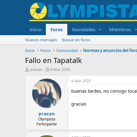
Inicio
Foros
Novedades
Miembros
Nuevos mensajes
Buscar en foros
Inicio
Foros
Comunidad
Normas y anuncios del for
Fallo en Tapatalk
I
F
pracan
4 Mar 2025
n
e
i
c
4 Mar 2025
c
h
buenas tardes, no consigo local
i
a
a
d
d
e
gracias
o
i
pracan
r
n
d
i
Olympista
Participante
e
c
l
i
t
o