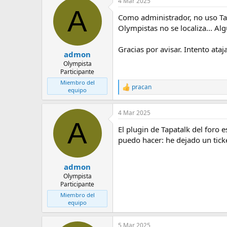
4 Mar 2025
e
A
m
Como administrador, no uso Tap
a
Olympistas no se localiza... A
Gracias por avisar. Intento ataja
admon
Olympista
Participante
Miembro del
pracan
R
equipo
e
a
4 Mar 2025
c
A
c
El plugin de Tapatalk del foro
i
o
puedo hacer: he dejado un ticke
n
e
s
admon
:
Olympista
Participante
Miembro del
equipo
5 Mar 2025