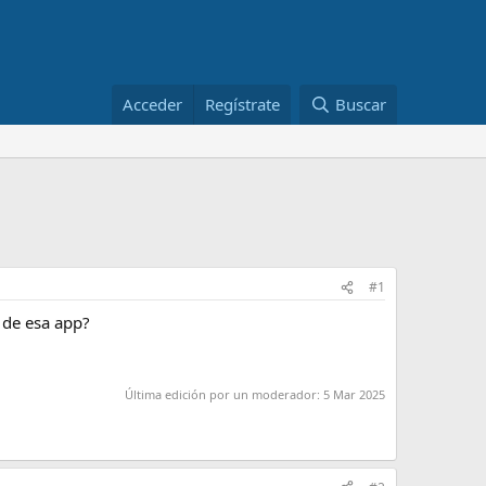
Acceder
Regístrate
Buscar
#1
s de esa app?
Última edición por un moderador:
5 Mar 2025