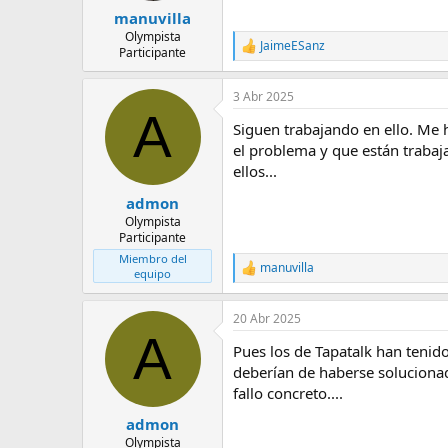
manuvilla
Olympista
JaimeESanz
R
Participante
e
a
3 Abr 2025
c
A
c
Siguen trabajando en ello. Me h
i
o
el problema y que están trabaj
n
ellos...
e
s
admon
:
Olympista
Participante
Miembro del
manuvilla
R
equipo
e
a
20 Abr 2025
c
A
c
Pues los de Tapatalk han tenid
i
o
deberían de haberse solucionad
n
fallo concreto....
e
s
admon
:
Olympista