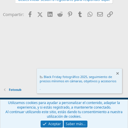
Facebook
X (Twitter)
LinkedIn
Reddit
Pinterest
Tumblr
WhatsApp
Email
Enlace
Compartir:
📉
Black Friday fotográfico 2025, seguimiento de
precios mínimos en cámaras, objetivos y accesorios
.
Fotosub
Español (ES)
Utilizamos cookies para ayudar a personalizar el contenido, adaptar la
experiencia, y si estás registrado, a mantenerte conectado.
Contáctanos
Términos y reglas
Política de privacidad
Ayuda
Al continuar utilizando este sitio, estás dando tu consentimiento a nuestra
Inicio
R
utilización de cookies.
S
S
Aceptar
Saber más…
®
Community platform by XenForo
© 2010-2024 XenForo Ltd.