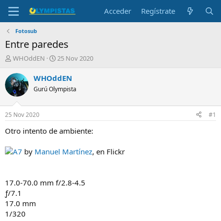
Acceder
Regístrate
Fotosub
Entre paredes
I
F
WHOddEN
25 Nov 2020
n
e
i
c
WHOddEN
c
h
Gurú Olympista
i
a
a
d
d
e
25 Nov 2020
#1
o
i
r
n
Otro intento de ambiente:
d
i
e
c
A7
by
Manuel Martínez
, en Flickr
l
i
t
o
e
17.0-70.0 mm f/2.8-4.5
m
a
ƒ/7.1
17.0 mm
1/320