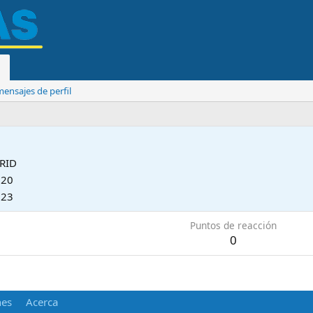
ensajes de perfil
RID
020
023
Puntos de reacción
0
nes
Acerca