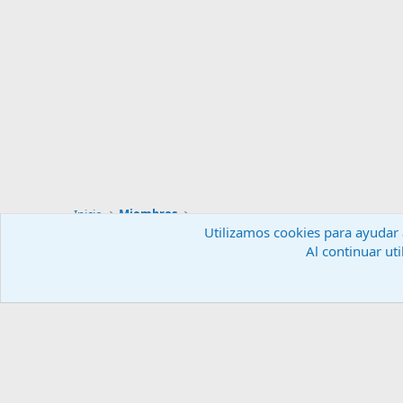
Inicio
Miembros
Utilizamos cookies para ayudar a
Al continuar uti
Español (ES)