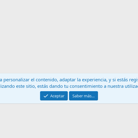
 personalizar el contenido, adaptar la experiencia, y si estás re
lizando este sitio, estás dando tu consentimiento a nuestra utiliz
Contáctanos
T
Aceptar
Saber más…
®
Community platform by XenForo
© 2010-2024 XenForo Ltd.