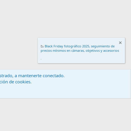
📉
Black Friday fotográfico 2025, seguimiento de
precios mínimos en cámaras, objetivos y accesorios
.
gistrado, a mantenerte conectado.
ación de cookies.
érminos y reglas
Política de privacidad
Ayuda
Inicio
R
S
S