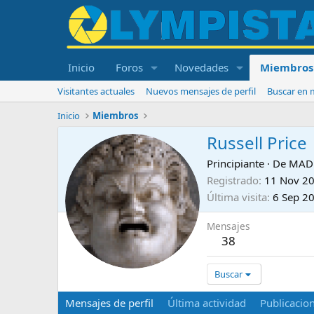
Inicio
Foros
Novedades
Miembros
Visitantes actuales
Nuevos mensajes de perfil
Buscar en m
Inicio
Miembros
Russell Price
Principiante
·
De
MAD
Registrado
11 Nov 2
Última visita
6 Sep 2
Mensajes
38
Buscar
Mensajes de perfil
Última actividad
Publicacio