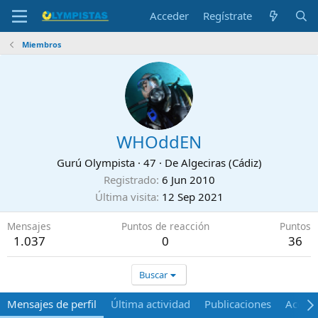
Acceder
Regístrate
Miembros
WHOddEN
Gurú Olympista
·
47
·
De
Algeciras (Cádiz)
Registrado
6 Jun 2010
Última visita
12 Sep 2021
Mensajes
Puntos de reacción
Puntos
1.037
0
36
Buscar
Mensajes de perfil
Última actividad
Publicaciones
Acerca