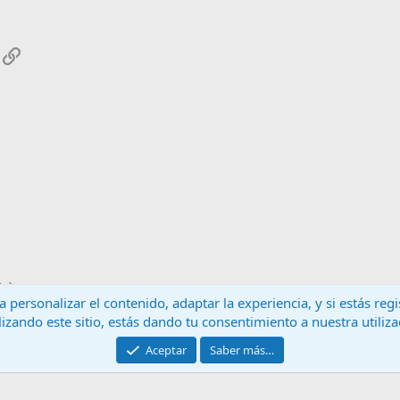
App
mail
Enlace
o
 personalizar el contenido, adaptar la experiencia, y si estás re
lizando este sitio, estás dando tu consentimiento a nuestra utiliz
Contáctanos
T
Aceptar
Saber más…
®
Community platform by XenForo
© 2010-2024 XenForo Ltd.