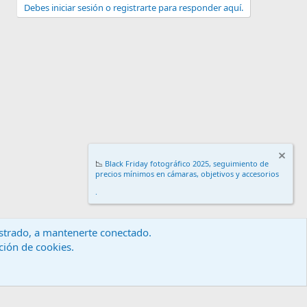
Debes iniciar sesión o registrarte para responder aquí.
📉
Black Friday fotográfico 2025, seguimiento de
precios mínimos en cámaras, objetivos y accesorios
.
gistrado, a mantenerte conectado.
ación de cookies.
érminos y reglas
Política de privacidad
Ayuda
Inicio
R
S
S