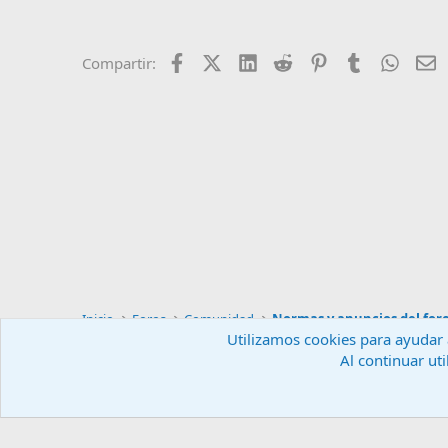
Facebook
X (Twitter)
LinkedIn
Reddit
Pinterest
Tumblr
Whats
E
Compartir:
Inicio
Foros
Comunidad
Normas y anuncios del for
Utilizamos cookies para ayudar a
Al continuar uti
Español (ES)