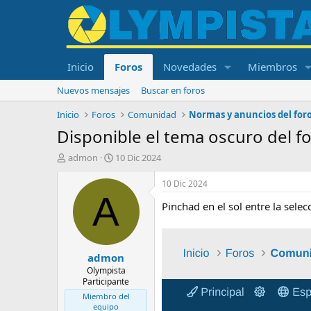
Inicio
Foros
Novedades
Miembros
Nuevos mensajes
Buscar en foros
Inicio
Foros
Comunidad
Normas y anuncios del for
Disponible el tema oscuro del f
I
F
admon
10 Dic 2024
n
e
i
c
10 Dic 2024
c
h
A
Pinchad en el sol entre la sele
i
a
a
d
d
e
o
i
admon
r
n
d
i
Olympista
Participante
e
c
l
i
Miembro del
t
o
equipo