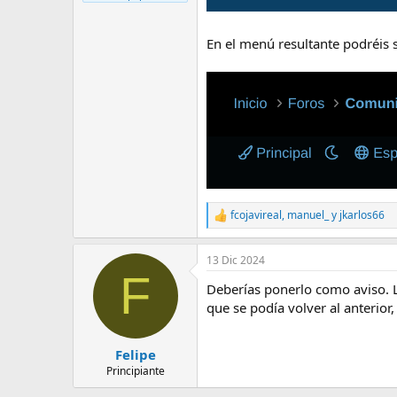
e
m
a
En el menú resultante podréis
fcojavireal
,
manuel_
y
jkarlos66
R
e
a
13 Dic 2024
c
F
c
Deberías ponerlo como aviso. 
i
o
que se podía volver al anterior, 
n
e
s
Felipe
:
Principiante