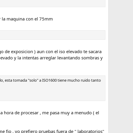
rir la maquina con el 75mm
rgo de exposicion ) aun con el iso elevado te sacara
levado y la intentas arreglar levantando sombras y
lo, esta tomada "solo" a ISO1600 tiene mucho ruido tanto
 la hora de procesar , me pasa muy a menudo ( el
fio , yo prefiero pruebas fuera de " laboratorios"