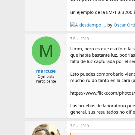
Ver pestaña SNR 18% para ver rela
un ejemplo de la EM-1 a 3200 
A destiempo ...
by
Oscar Orti
7 Ene 2019
M
Umm, pero es que esa foto la s
que había bastante luz, podrías
falta de luz capturada por el s
marcuse
Esto puedes comprobarlo viendo
Olympista
mucho ruido tanto en la cara 
Participante
https://www.flickr.com/phot
Las pruebas de laboratorio pue
general, sus resultados no difi
7 Ene 2019