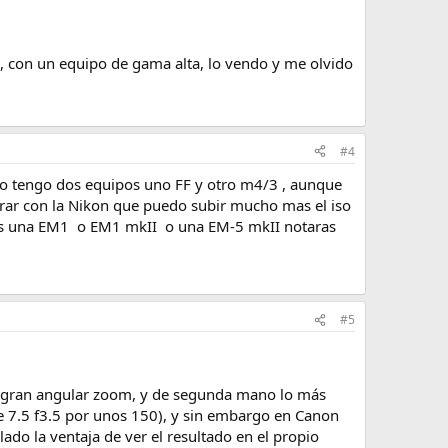
con un equipo de gama alta, lo vendo y me olvido
#4
 eso tengo dos equipos uno FF y otro m4/3 , aunque
tirar con la Nikon que puedo subir mucho mas el iso
coges una EM1 o EM1 mkII o una EM-5 mkII notaras
#5
n gran angular zoom, y de segunda mano lo más
e 7.5 f3.5 por unos 150), y sin embargo en Canon
do la ventaja de ver el resultado en el propio