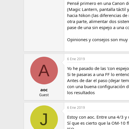
Pensé primero en una Canon d
e
m
(Magic Lantern, pantalla tácti
a
hacia Nikon (las diferencias d
otra parte, alimentar dos sist
pase de una sin espejo a una co
Opiniones y consejos son muy 
6 Ene 2019
A
Yo he pasado de las 'con espejo'
Si te pasaras a una FF lo enten
Antes de dar el paso (dejar te
con una buena configuración d
aoc
los resultados
Guest
6 Ene 2019
J
Estoy con aoc. Entre una 4/3 
Sí que es cierto que la OM-10 f
ISO.