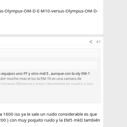
sus-Olympus-OM-D-E-M10-versus-Olympus-OM-D-
#7
os equipos uno FF y otro m4/3 , aunque con la oly EM-1
 subir mucho mas el iso la EM-10 es una camara de
I notaras diferencia a mejor claramente en cuanto a isos
 no, de hecho la EM5-II comparte sensor con la EM10. Y la
ango dinámico).
a 1600 iso ya le sale un ruido considerable es que
OM-D-E-M10-versus-Olympus-OM-D-E-
200 ) con muy poquito ruido y la EM5 mkII también