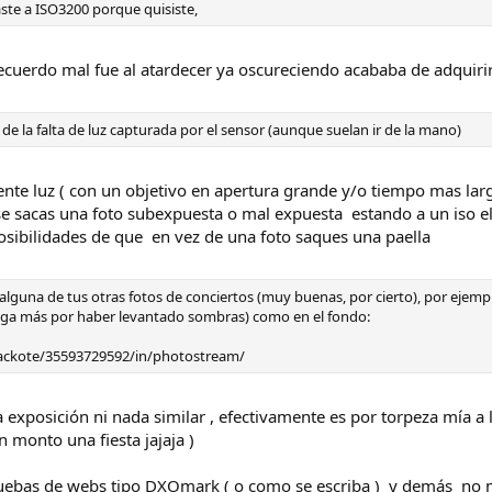
ste a ISO3200 porque quisiste,
o recuerdo mal fue al atardecer ya oscureciendo acababa de adqui
 de la falta de luz capturada por el sensor (aunque suelan ir de la mano)
iciente luz ( con un objetivo en apertura grande y/o tiempo mas la
se sacas una foto subexpuesta o mal expuesta estando a un iso e
sibilidades de que en vez de una foto saques una paella
guna de tus otras fotos de conciertos (muy buenas, por cierto), por ejemp
enga más por haber levantado sombras) como en el fondo:
mackote/35593729592/in/photostream/
 exposición ni nada similar , efectivamente es por torpeza mía a
 monto una fiesta jajaja )
uebas de webs tipo DXOmark ( o como se escriba ) y demás no me 