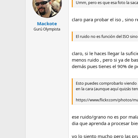
Umm, pero es que esa foto la saca
claro para probar el iso , sin
Mackote
Gurú Olympista
El ruido no es función del ISO sino
claro, si le haces llegar la suf
menos ruido , pero si ya de ba
demás pues tienes el 90% de po
Esto puedes comprobarlo viendo al
en la cara (aunque aquí quizás t
https://www.flickr.com/photos/
ese ruido/grano no es por mala
dia que aprenda a procesar bien
yo lo siento mucho pero las pr