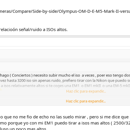
meras/Compare/Side-by-side/Olympus-OM-D-E-M5-Mark-II-ver
elacioón señal/ruido a ISOs altos.
o hago ( Conciertos ) necesito subir mucho el iso a veces , poer eso tengo d
 vez hasta 3200 iso sin apenas ruido, prefiero tirar con la Nikon que puedo
ee a isos relativamente altos si te coges una EM1 o EM1 mkII o una EM-5 mkI
Haz clic para expandir...
Haz clic para expandir...
ote. La EM1-II sí se comporta mejor a ISOs altos que la EM10, pero el resto
eramente más ruido a ISOs altos que la EM10 (eso sí, tiene un pelín más de r
 que no me fio de echo no las suelo mirar , pero si me dice que 
as/Compare/Side-by-side/Olympus-OM-D-E-M5-Mark-II-versus-Olympus-
irmo porque yo con mi EM1 puedo tirar a isos mas altos ( 2500/3
cluso un poco mas altos .