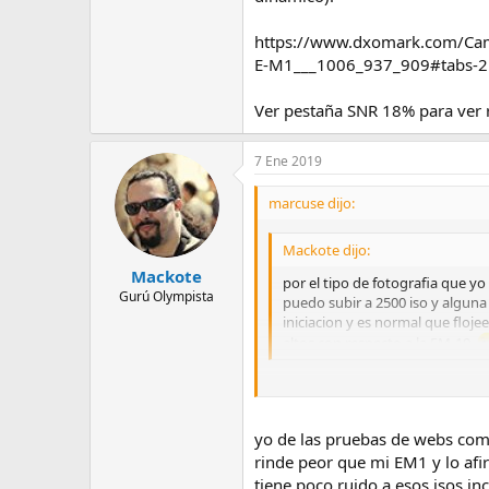
https://www.dxomark.com/Ca
E-M1___1006_937_909#tabs-2
Ver pestaña SNR 18% para ver r
7 Ene 2019
marcuse dijo:
Mackote dijo:
Mackote
por el tipo de fotografia que y
Gurú Olympista
puedo subir a 2500 iso y alguna
iniciacion y es normal que floj
altos con respecto a la EM-10
No estoy de acuerdo con eso, Mack
EM1 original presenta incluso lig
yo de las pruebas de webs como
https://www.dxomark.com/Camer
rinde peor que mi EM1 y lo af
M1___1006_937_909#tabs-2
tiene poco ruido a esos isos in