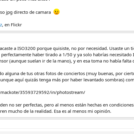
cioón señal/ruido a ISOs altos.
iso jpg directo de camara
z
, en Flickr
acaste a ISO3200 porque quisiste, no por necesidad. Usaste un t
 perfectamente haber tirado a 1/50 y ya solo habrías necesitado I
ensor (aunque suelan ir de la mano), y en esa toma no había falta 
 alguna de tus otras fotos de conciertos (muy buenas, por ciert
(aunque aquí quizás tenga más por haber levantado sombras) com
os/mackote/35593729592/in/photostream/
den no ser perfectas, pero al menos están hechas en condiciones 
eren mucho de la realidad. Esa es al menos mi opinión.