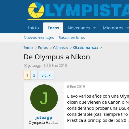
Inicio
Foros
Novedades
Miembros
Nuevos mensajes
Buscar en foros
Inicio
Foros
Cámaras
Otras marcas
De Olympus a Nikon
I
F
jotaagp
6 Ene 2019
n
e
1
2
Sig.
i
c
c
h
i
a
6 Ene 2019
a
d
J
Llevo varios años con una Olym
d
e
o
i
dicen que vienen de Canon o Ni
r
n
considerando probar una DSLR c
d
i
considerable (casi siempre tiro
jotaagp
e
c
Praktica a principios de los 80...
l
i
Olympista Habitual
t
o