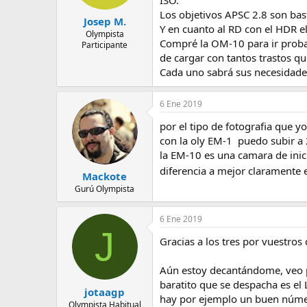
Los objetivos APSC 2.8 son bas
Josep M.
Y en cuanto al RD con el HDR el
Olympista
Compré la OM-10 para ir proba
Participante
de cargar con tantos trastos que
Cada uno sabrá sus necesidade
6 Ene 2019
por el tipo de fotografia que y
con la oly EM-1 puedo subir a 
la EM-10 es una camara de inic
diferencia a mejor claramente 
Mackote
Gurú Olympista
6 Ene 2019
J
Gracias a los tres por vuestros
Aún estoy decantándome, veo p
baratito que se despacha es el
jotaagp
hay por ejemplo un buen número
Olympista Habitual