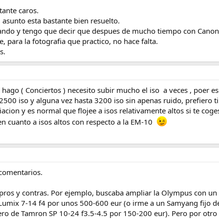
tante caros.
 asunto esta bastante bien resuelto.
ndo y tengo que decir que despues de mucho tiempo con Canon, 
, para la fotografia que practico, no hace falta.
s.
o hago ( Conciertos ) necesito subir mucho el iso a veces , poer
2500 iso y alguna vez hasta 3200 iso sin apenas ruido, prefiero 
iacion y es normal que flojee a isos relativamente altos si te 
en cuanto a isos altos con respecto a la EM-10
 comentarios.
ros y contras. Por ejemplo, buscaba ampliar la Olympus con u
 Lumix 7-14 f4 por unos 500-600 eur (o irme a un Samyang fijo d
 de Tamron SP 10-24 f3.5-4.5 por 150-200 eur). Pero por otro la