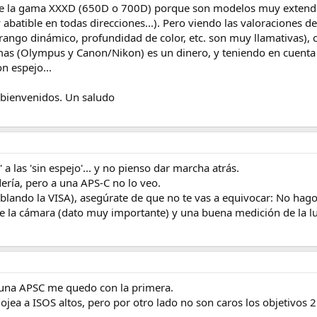
e la gama XXXD (650D o 700D) porque son modelos muy extendid
l y abatible en todas direcciones...). Pero viendo las valoracion
e rango dinámico, profundidad de color, etc. son muy llamativas)
emas (Olympus y Canon/Nikon) es un dinero, y teniendo en cuenta
n espejo...
bienvenidos. Un saludo
 a las 'sin espejo'... y no pienso dar marcha atrás.
dería, pero a una APS-C no lo veo.
mblando la VISA), asegúrate de que no te vas a equivocar: No hago
e la cámara (dato muy importante) y una buena medición de la l
y una APSC me quedo con la primera.
lojea a ISOS altos, pero por otro lado no son caros los objetivos