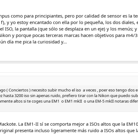
pus como para principiantes, pero por calidad de sensor es la 
), y yo estoy encantado con ella por lo pequeña, los dos diales, el
 el ISO, la pantalla (que sólo se desplaza en un eje) y los menús; 
kon y porque pocas terceras marcas hacen objetivos para m4/3 
n día me pica la curiosidad y...
hago ( Conciertos ) necesito subir mucho el iso a veces , poer eso tengo dos
z hasta 3200 iso sin apenas ruido, prefiero tirar con la Nikon que puedo sub
ivamente altos si te coges una EM1 o EM1 mkII o una EM-5 mkII notaras difer
ackote. La EM1-II sí se comporta mejor a ISOs altos que la EM10
riginal presenta incluso ligeramente más ruido a ISOs altos que l