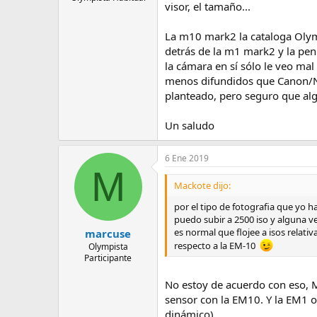
visor, el tamaño...
La m10 mark2 la cataloga Olym
detrás de la m1 mark2 y la pen f
la cámara en sí sólo le veo mal
menos difundidos que Canon/Ni
planteado, pero seguro que algú
Un saludo
6 Ene 2019
M
Mackote dijo:
por el tipo de fotografia que yo 
puedo subir a 2500 iso y alguna ve
es normal que flojee a isos relat
marcuse
respecto a la EM-10
Olympista
Participante
No estoy de acuerdo con eso, M
sensor con la EM10. Y la EM1 o
dinámico).