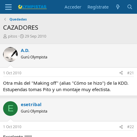
Acceder
Regístrate
Quedadas
CAZADORES
I
F
pitos
29 Sep 2010
n
e
i
c
A.D.
c
h
Gurú Olympista
i
a
a
d
d
e
1 Oct 2010
#21
o
i
r
n
Otra más del "Making off" (alias "Cómo se hizo") de la KDD.
d
i
Estupendas tomas Pito y un montaje muy efectista.
e
c
l
i
t
o
esetribal
E
e
Gurú Olympista
m
a
1 Oct 2010
#22
Excelente-!!!!!!