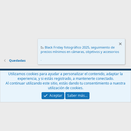
📉
Black Friday fotográfico 2025, seguimiento de
precios mínimos en cámaras, objetivos y accesorios
.
Quedadas
Español (ES)
Utilizamos cookies para ayudar a personalizar el contenido, adaptar la
experiencia, y si estás registrado, a mantenerte conectado.
Contáctanos
Términos y reglas
Política de privacidad
Ayuda
Al continuar utilizando este sitio, estás dando tu consentimiento a nuestra
Inicio
R
utilización de cookies.
S
S
Aceptar
Saber más…
®
Community platform by XenForo
© 2010-2024 XenForo Ltd.