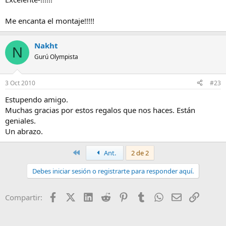
Me encanta el montaje!!!!!
Nakht
N
Gurú Olympista
3 Oct 2010
#23
Estupendo amigo.
Muchas gracias por estos regalos que nos haces. Están
geniales.
Un abrazo.
Primero
Ant.
2 de 2
Debes iniciar sesión o registrarte para responder aquí.
Facebook
X (Twitter)
LinkedIn
Reddit
Pinterest
Tumblr
WhatsApp
Email
Enlace
Compartir: