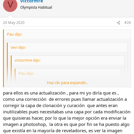
victormre
V
Olympista Habitual
20 May 2020
#26
Pau dijo:
tevi dijo:
victormre dijo:
Pau dijo:
La madre que los parió a los de Phaseone .....
Haz clic para expandir...
para ellos es una actualización , para mi yo diría que es ,
No digo mas.
Haz clic para expandir...
Haz clic para expandir...
como una corrección de errores pues llamar actualización a
esperemos que lancen la versión para las cámaras olympus,
corregir la capa de clonación y curación que antes eran
es una p..t...d... la verdad que se margine esta marca, mas
Haz clic para expandir...
Es que no son bromas. Cuando empezó Sony con una versión en
inutilizables pues necesitabas una capa por cada modificación
cuando en tiendas se vende capture one para las cámaras
exclusiva para ellos, el precio no eran 270 €, eran 70 para los
que quisieras hacer, por lo que la mejor opción era enviar la
olympus.
usuarios de Sony. Luego que no se quejen del pirateo.
Yo acabo de comprar mi primera Olympus y estoy con los 30
imagen a photoshop, la otra es que por fin se ha puesto algo
saludos.
dias prueba y me como los c..... de pensar en pagar la version
que existía en la mayoría de reveladores, es ver la imagen
mi queja arriba no es por esto, es por la MIERDA de versión que