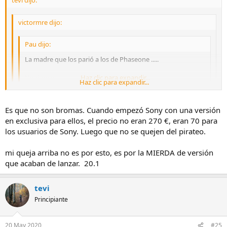
tevi dijo:
victormre dijo:
Pau dijo:
La madre que los parió a los de Phaseone .....
No digo mas.
Haz clic para expandir...
Haz clic para expandir...
esperemos que lancen la versión para las cámaras olympus, es
una p..t...d... la verdad que se margine esta marca, mas cuando
Haz clic para expandir...
Es que no son bromas. Cuando empezó Sony con una versión
en tiendas se vende capture one para las cámaras olympus.
en exclusiva para ellos, el precio no eran 270 €, eran 70 para
saludos.
Yo acabo de comprar mi primera Olympus y estoy con los 30 dias
los usuarios de Sony. Luego que no se quejen del pirateo.
prueba y me como los c..... de pensar en pagar la version pro por la
capullada de no tener la opcion para esta marca, es una autentica
mi queja arriba no es por esto, es por la MIERDA de versión
injusticia.
que acaban de lanzar. 20.1
Por cierto, llevo tiempo pensandolo, nunca os habeis planteado
unirse tres personas para compartir el pago de una licencia? Yo
estaria dispuesto.
tevi
Saludos.
Principiante
20 May 2020
#25