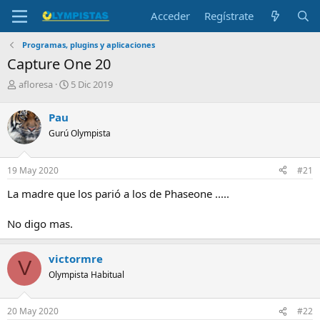
Acceder
Regístrate
Programas, plugins y aplicaciones
Capture One 20
I
F
afloresa
5 Dic 2019
n
e
i
c
Pau
c
h
Gurú Olympista
i
a
a
d
d
e
19 May 2020
#21
o
i
r
n
La madre que los parió a los de Phaseone .....
d
i
e
c
No digo mas.
l
i
t
o
e
victormre
V
m
Olympista Habitual
a
20 May 2020
#22