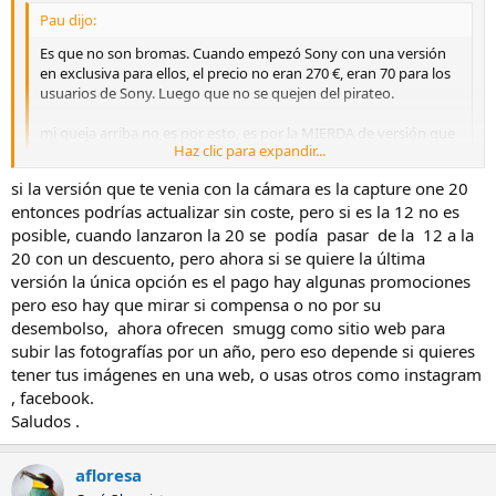
Pau dijo:
Es que no son bromas. Cuando empezó Sony con una versión
en exclusiva para ellos, el precio no eran 270 €, eran 70 para los
usuarios de Sony. Luego que no se quejen del pirateo.
mi queja arriba no es por esto, es por la MIERDA de versión que
Haz clic para expandir...
acaban de lanzar. 20.1
Haz clic para expandir...
si la versión que te venia con la cámara es la capture one 20
Sí, a mi me ha dado un problema, acabo de descargarme e instalar
entonces podrías actualizar sin coste, pero si es la 12 no es
la ultima version, la que acaba de salir, estoy en los 30 dias de
posible, cuando lanzaron la 20 se podía pasar de la 12 a la
prueba y resulta que al arrancarlo de nuevo me pide la clave de la
20 con un descuento, pero ahora si se quiere la última
licencia, le pongo la que me facilitaron (a lo que dice codigo de
versión la única opción es el pago hay algunas promociones
licencia valido) y relleno los datos del perfil y la contraseña y al
pero eso hay que mirar si compensa o no por su
validarlo me dice que "se ha producido un error, intentelo de nuevo
desembolso, ahora ofrecen smugg como sitio web para
mas tarde"
Despues de darme con la cabeza en el ordenador y horas perdidas,
subir las fotografías por un año, pero eso depende si quieres
he desinstalado esta version y vuelto a la anterior. :
tener tus imágenes en una web, o usas otros como instagram
, facebook.
Saludos .
afloresa