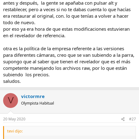
pro por la capullada de no tener la opcion para esta marca, es
antes y después, la gente se apañaba con pulsar alt y
acaban de lanzar. 20.1
una autentica injusticia.
restablecer, pero a veces si no te dabas cuenta lo que hacías
Por cierto, llevo tiempo pensandolo, nunca os habeis planteado
era restaurar al original, con. lo que tenías a volver a hacer
unirse tres personas para compartir el pago de una licencia? Yo
todo de nuevo.
estaria dispuesto.
Saludos.
por eso ya era hora de que estas modificaciones estuvieran
en el revelador de referencia.
otra es la política de la empresa referente a las versiones
para diferentes cámaras, creo que se van subiendo a la parra,
supongo que al saber que tienen el revelador que es el más
competente manejando los archivos raw, por lo que están
subiendo los precios.
saludos.
victormre
V
Olympista Habitual
20 May 2020
#27
tevi dijo: