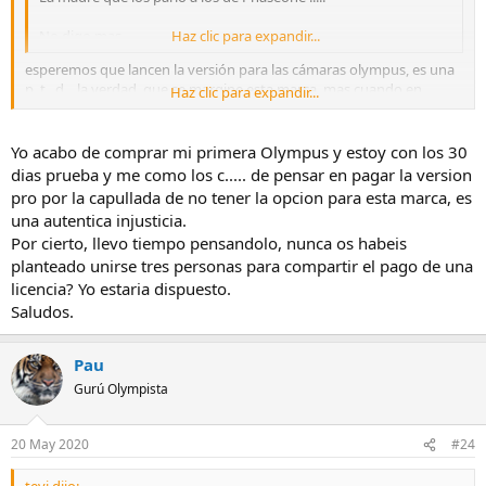
No digo mas.
Haz clic para expandir...
esperemos que lancen la versión para las cámaras olympus, es una
p..t...d... la verdad que se margine esta marca, mas cuando en
Haz clic para expandir...
tiendas se vende capture one para las cámaras olympus.
saludos.
Yo acabo de comprar mi primera Olympus y estoy con los 30
dias prueba y me como los c..... de pensar en pagar la version
pro por la capullada de no tener la opcion para esta marca, es
una autentica injusticia.
Por cierto, llevo tiempo pensandolo, nunca os habeis
planteado unirse tres personas para compartir el pago de una
licencia? Yo estaria dispuesto.
Saludos.
Pau
Gurú Olympista
20 May 2020
#24