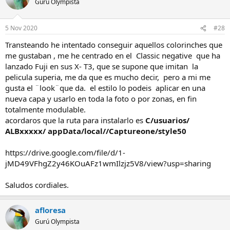
Gurú Olympista
5 Nov 2020
#28
Transteando he intentado conseguir aquellos colorinches que
me gustaban , me he centrado en el Classic negative que ha
lanzado Fuji en sus X- T3, que se supone que imitan la
pelicula superia, me da que es mucho decir, pero a mi me
gusta el ¨look¨que da. el estilo lo podeis aplicar en una
nueva capa y usarlo en toda la foto o por zonas, en fin
totalmente modulable.
acordaros que la ruta para instalarlo es
C/usuarios/
ALBxxxxx/ appData/local//Captureone/style50
https://drive.google.com/file/d/1-
jMD49VFhgZ2y46KOuAFz1wmIlzjz5V8/view?usp=sharing
Saludos cordiales.
afloresa
Gurú Olympista