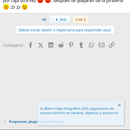
por caja otra vez
, despues se quejaran de la pirateria
;D ;D
Primero
Ant.
2 de 2
Debes iniciar sesión o registrarte para responder aquí.
Facebook
X (Twitter)
LinkedIn
Reddit
Pinterest
Tumblr
WhatsApp
Email
Enlace
Compartir:
📉
Black Friday fotográfico 2025, seguimiento de
precios mínimos en cámaras, objetivos y accesorios
.
Programas, plugins y aplicaciones