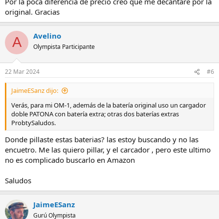
Por la poca diferencia de precio creo que me decantare por la
cámara, le ponemos un objetivo Pro que vale una
pasta
y luego nos
original. Gracias
la jugamos con una batería clónica por ahorrarnos unos pocos
eurillos.
Avelino
A
Olympista Participante
Salud y fotos!
22 Mar 2024
#6
JaimeESanz dijo:
Verás, para mi OM-1, además de la batería original uso un cargador
doble PATONA con batería extra; otras dos baterías extras
ProbtySaludos.
Donde pillaste estas baterias? las estoy buscando y no las
encuetro. Me las quiero pillar, y el carcador , pero este ultimo
no es complicado buscarlo en Amazon
Saludos
JaimeESanz
Gurú Olympista