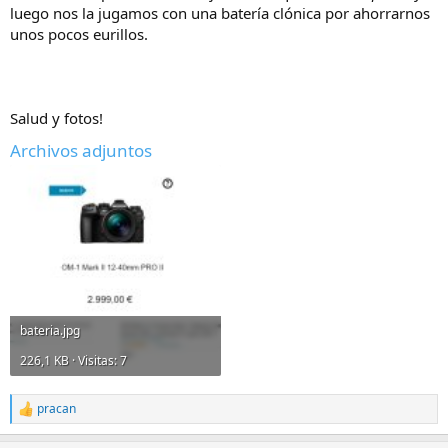
luego nos la jugamos con una batería clónica por ahorrarnos
unos pocos eurillos.
Salud y fotos!
Archivos adjuntos
bateria.jpg
226,1 KB · Visitas: 7
pracan
R
e
a