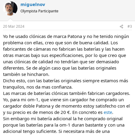
miguelnov
c
c
Olympista Participante
i
o
n
20 Mar 2024
#3
e
s
Yo he usado clónicas de marca Patona y no he tenido ningún
:
problema con ellas, creo que son de buena calidad. Los
fabricantes de cámaras no fabrican las baterías y las hacen
otras marcas bajo sus especificaciones, por lo que creo que
unas clónicas de calidad no tendrían que ser demasiado
diferentes. Se de algún caso que las baterías originales
también se hincharon.
Dicho esto, con las baterías originales siempre estamos más
tranquilos, nos da mas confianza.
Las marcas de baterías clónicas también fabrican cargadores.
Yo, para mi om-1, que viene sin cargador he comprado un
cargador doble Patona y de momento estoy satisfecho con el
y su precio es de menos de 20 €. En concreto es
este
.
Sin embargo mi batería adicional la he comprado original
porque las baterías para la om-1 duran bastante y con una
adicional tengo suficiente. Si necesitara más de una