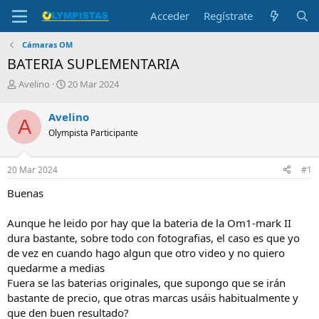
Acceder
Regístrate
Cámaras OM
BATERIA SUPLEMENTARIA
I
F
Avelino
20 Mar 2024
n
e
i
c
Avelino
A
c
h
Olympista Participante
i
a
a
d
d
e
20 Mar 2024
#1
o
i
r
n
Buenas
d
i
e
c
Aunque he leido por hay que la bateria de la Om1-mark II
l
i
dura bastante, sobre todo con fotografias, el caso es que yo
t
o
e
de vez en cuando hago algun que otro video y no quiero
m
quedarme a medias
a
Fuera se las baterias originales, que supongo que se irán
bastante de precio, que otras marcas usáis habitualmente y
que den buen resultado?