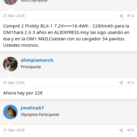
Gurú Olympista
31 Mar 2026
#14
Compré 2 Probty BLX-1 7.2V===16.4Wh - 2280mAh para la
OM1hará 2 ó 3 años en ALIEXPRESS.Hoy las sigo usando en
esa y en la OM1 MkII.Cuestan con su cargador 34 pavitos.
Ustedes mismos.
olimpiamarch
Principiante
31 Mar 2026
#15
Ahora hay por 22€
jmolina57
Olympista Participante
31 Mar 2026
#16