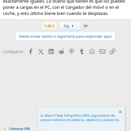
exáctamente iguales. Lo bueno que tienen es que los puedes
poner a cargas en el PC, con el Cargador del móvil o en el
coche, y esto último biene bien cuando te desplazas.
Último
1 de 2
Sig.
Debes iniciar sesión o registrarte para responder aquí.
Facebook
X (Twitter)
LinkedIn
Reddit
Pinterest
Tumblr
WhatsApp
Email
Enlace
Compartir:
📉
Black Friday fotográfico 2025, seguimiento de
precios mínimos en cámaras, objetivos y accesorios
.
Cámaras OM