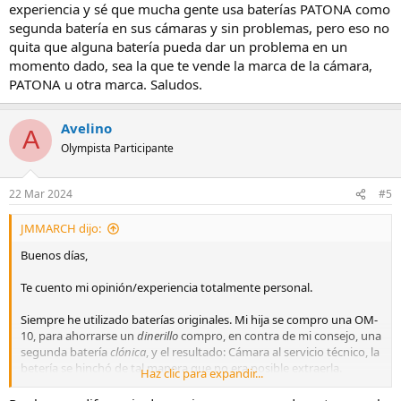
experiencia y sé que mucha gente usa baterías PATONA como
segunda batería en sus cámaras y sin problemas, pero eso no
quita que alguna batería pueda dar un problema en un
momento dado, sea la que te vende la marca de la cámara,
PATONA u otra marca. Saludos.
Avelino
A
Olympista Participante
22 Mar 2024
#5
JMMARCH dijo:
Buenos días,
Te cuento mi opinión/experiencia totalmente personal.
Siempre he utilizado baterías originales. Mi hija se compro una OM-
10, para ahorrarse un
dinerillo
compro, en contra de mi consejo, una
segunda batería
clónica
, y el resultado: Cámara al servicio técnico, la
betería se hinchó de tal manera que no era posible extraerla.
Haz clic para expandir...
Mi reflexión, insisto
persona
l: Nos gastamos un
dinerazo
en la