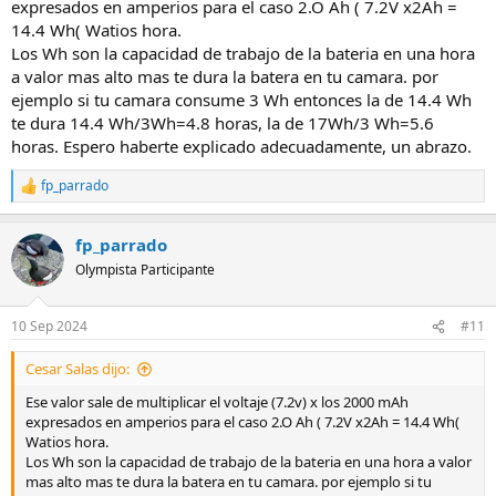
expresados en amperios para el caso 2.O Ah ( 7.2V x2Ah =
14.4 Wh( Watios hora.
Los Wh son la capacidad de trabajo de la bateria en una hora
a valor mas alto mas te dura la batera en tu camara. por
ejemplo si tu camara consume 3 Wh entonces la de 14.4 Wh
te dura 14.4 Wh/3Wh=4.8 horas, la de 17Wh/3 Wh=5.6
horas. Espero haberte explicado adecuadamente, un abrazo.
fp_parrado
R
e
a
fp_parrado
c
c
Olympista Participante
i
o
n
10 Sep 2024
#11
e
s
Cesar Salas dijo:
:
Ese valor sale de multiplicar el voltaje (7.2v) x los 2000 mAh
expresados en amperios para el caso 2.O Ah ( 7.2V x2Ah = 14.4 Wh(
Watios hora.
Los Wh son la capacidad de trabajo de la bateria en una hora a valor
mas alto mas te dura la batera en tu camara. por ejemplo si tu