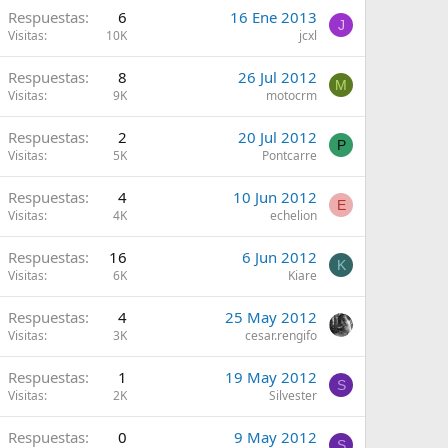
Respuestas
6
16 Ene 2013
J
Visitas
10K
jcxl
Respuestas
8
26 Jul 2012
M
Visitas
9K
motocrm
Respuestas
2
20 Jul 2012
P
Visitas
5K
Pontcarre
Respuestas
4
10 Jun 2012
E
Visitas
4K
echelion
Respuestas
16
6 Jun 2012
K
Visitas
6K
Kiare
Respuestas
4
25 May 2012
Visitas
3K
cesar.rengifo
Respuestas
1
19 May 2012
S
Visitas
2K
Silvester
Respuestas
0
9 May 2012
S