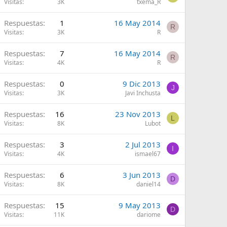
Visitas
3K
txema_R
Respuestas
1
16 May 2014
R
Visitas
3K
R
Respuestas
7
16 May 2014
R
Visitas
4K
R
Respuestas
0
9 Dic 2013
J
Visitas
3K
Javi Inchusta
Respuestas
16
23 Nov 2013
L
Visitas
8K
Lubot
Respuestas
3
2 Jul 2013
I
Visitas
4K
ismael67
Respuestas
6
3 Jun 2013
D
Visitas
8K
daniel14
Respuestas
15
9 May 2013
D
Visitas
11K
dariome