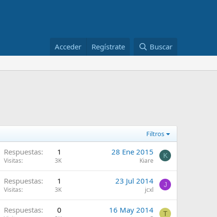
Acceder
Regístrate
Buscar
Filtros
Respuestas
1
28 Ene 2015
K
Visitas
3K
Kiare
Respuestas
1
23 Jul 2014
J
Visitas
3K
jcxl
Respuestas
0
16 May 2014
T