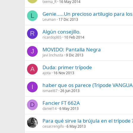
txema_R
16 May 2014
Genie.....Un precioso artilugio para lo
L
Leuman
17 Dic 2013
Algún consejillo.
R
ricardopl65
10 Feb 2014
MOVIDO: Pantalla Negra
J
Javi Inchusta
9 Dic 2013
Duda: primer trípode
A
ajota
16 Nov 2013
haber que os parece (Tripode VANGUA
I
ismael67
26 Jun 2013
Fancier FT 662A
D
daniel14
6 May 2013
Para qué sirve la brújula en el trípode 
cesar.rengifo
6 May 2013