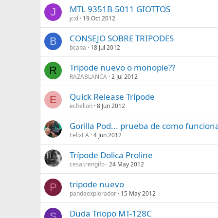
MTL 9351B-5011 GIOTTOS
J
jcxl
19 Oct 2012
CONSEJO SOBRE TRIPODES
B
bcaba
18 Jul 2012
Tripode nuevo o monopie??
R
RAZABLANCA
2 Jul 2012
Quick Release Trípode
E
echelion
8 Jun 2012
Gorilla Pod... prueba de como funcion
FelixEA
4 Jun 2012
Trípode Dolica Proline
cesar.rengifo
24 May 2012
tripode nuevo
P
pandaexplorador
15 May 2012
Duda Triopo MT-128C
S