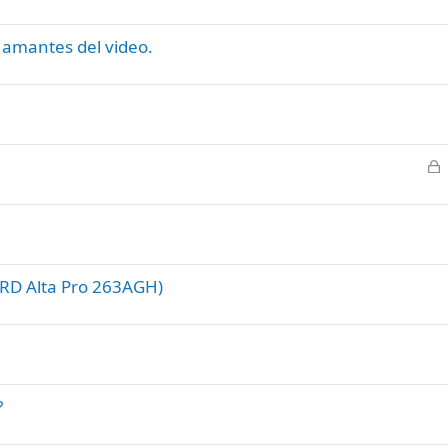
s amantes del video.
C
e
r
r
a
d
RD Alta Pro 263AGH)
o
?