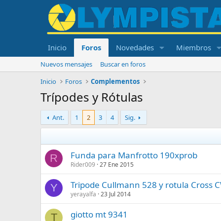
Inicio
Foros
Novedades
Miembros
Nuevos mensajes
Buscar en foros
Inicio
Foros
Complementos
Trípodes y Rótulas
Ant.
1
2
3
4
Sig.
Funda para Manfrotto 190xprob
R
Rider009
27 Ene 2015
Tripode Cullmann 528 y rotula Cross
Y
yerayalfa
23 Jul 2014
giotto mt 9341
T