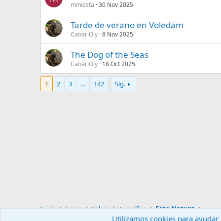
miniesta
30 Nov 2025
Tarde de verano en Voledam
CanariOly
8 Nov 2025
The Dog of the Seas
CanariOly
18 Oct 2025
1
2
3
…
142
Sig.
Inicio
Foros
Galeria Fotográfica
Foto Natura
Utilizamos cookies para ayudar a