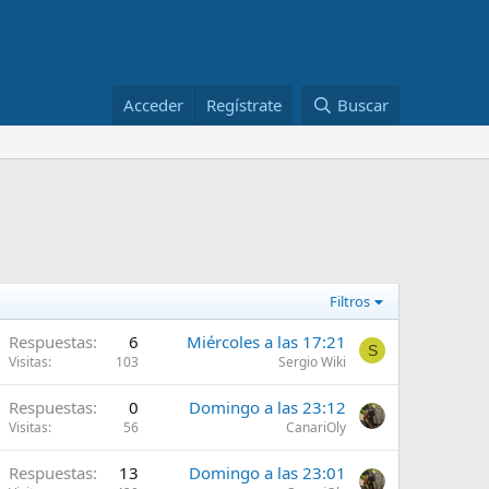
Acceder
Regístrate
Buscar
Filtros
Respuestas
6
Miércoles a las 17:21
S
Visitas
103
Sergio Wiki
Respuestas
0
Domingo a las 23:12
Visitas
56
CanariOly
Respuestas
13
Domingo a las 23:01