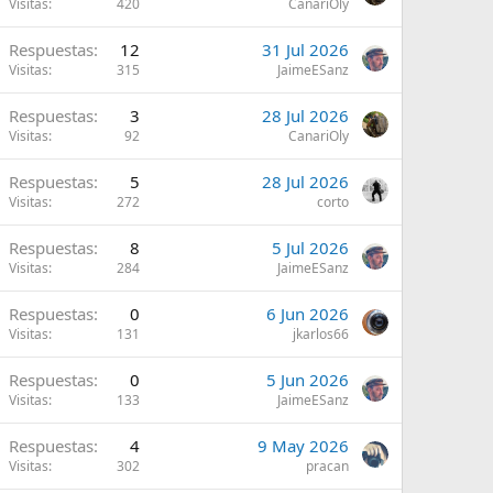
Visitas
420
CanariOly
Respuestas
12
31 Jul 2026
Visitas
315
JaimeESanz
Respuestas
3
28 Jul 2026
Visitas
92
CanariOly
Respuestas
5
28 Jul 2026
Visitas
272
corto
Respuestas
8
5 Jul 2026
Visitas
284
JaimeESanz
Respuestas
0
6 Jun 2026
Visitas
131
jkarlos66
Respuestas
0
5 Jun 2026
Visitas
133
JaimeESanz
Respuestas
4
9 May 2026
Visitas
302
pracan