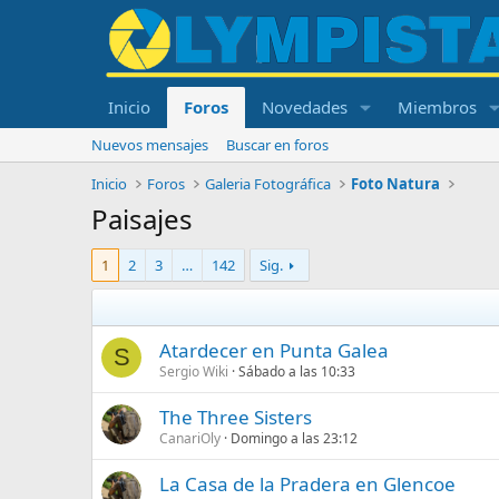
Inicio
Foros
Novedades
Miembros
Nuevos mensajes
Buscar en foros
Inicio
Foros
Galeria Fotográfica
Foto Natura
Paisajes
1
2
3
…
142
Sig.
Atardecer en Punta Galea
S
Sergio Wiki
Sábado a las 10:33
The Three Sisters
CanariOly
Domingo a las 23:12
La Casa de la Pradera en Glencoe