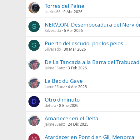
Torres del Paine
jkarlos66
9 Abr 2026
NERVION. Desembocadura del Nervión, 
S
Silverado
6 Abr 2026
Puerto del escudo, por los pelos...
S
Silverado
30 Mar 2026
De La Tancada a la Barra del Trabucad
JaimeESanz
3 Feb 2026
La Bec du Gave
JaimeESanz
4 Abr 2025
Otro diminuto
D
detura
8 Ene 2026
Amanecer en el Delta
JaimeESanz
24 Dic 2025
Atardecer en Pont d'en Gil, Menorca
M