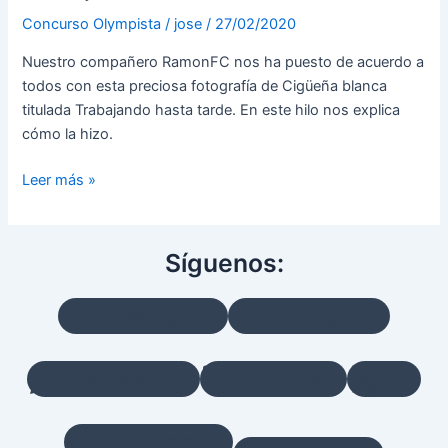
Concurso Olympista
/
jose
/
27/02/2020
Nuestro compañero RamonFC nos ha puesto de acuerdo a
todos con esta preciosa fotografía de Cigüeña blanca
titulada Trabajando hasta tarde. En este hilo nos explica
cómo la hizo.
Trabajando
Leer más »
hasta
tarde
Síguenos:
Instagram
Telegram
WhatsApp
Bluesky
X
Facebook