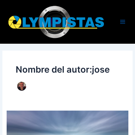
Ir
al
contenido
Main
Men
Nombre del autor:jose