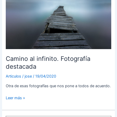
Camino al infinito. Fotografía
destacada
Articulos
/
jose
/
19/04/2020
Otra de esas fotografías que nos pone a todos de acuerdo.
Camino
Leer más »
al
infinito.
Fotografía