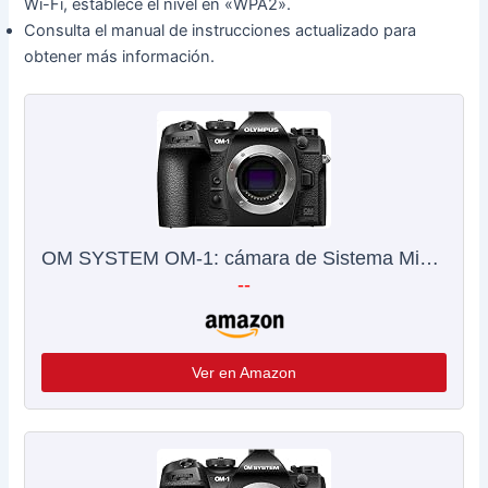
Wi-Fi, establece el nivel en «WPA2».
Consulta el manual de instrucciones actualizado para
obtener más información.
OM SYSTEM OM-1: cámara de Sistema Micro Four Thirds, Sensor Live Moc BSI apilado de 20 MP, AF de 1053 Puntos de Tipo Cruzado y estabilización de 5 Ejes
--
Ver en Amazon