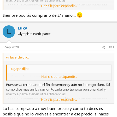
macro a parte, tienen otras diferencias.
Tengo que comprar varias cosas y me iría muy bien recuperar ese
Haz clic para expandir...
dinero. Si me hubiera costado entre 900 y 1000€ lo devolvería sin
pensarlo para comprarlo más adelante pero me costó algo menos
Siempre podrás comprarlo de 2ª mano...
de 600€ y no sé si volverá a estar a ese precio en unos meses.
Luky
L
Olympista Participante
6 Sep 2020
#11
villlaverde dijo:
Lugape dijo:
Ya nos diras tu conclusion, y que decides.
Haz clic para expandir...
Pues se va terminando el fin de semana y aún no lo tengo claro. Tal
como dice más arriba ramonFc cada uno tiene su personalidad y,
macro a parte, tienen otras diferencias.
Tengo que comprar varias cosas y me iría muy bien recuperar ese
Haz clic para expandir...
dinero. Si me hubiera costado entre 900 y 1000€ lo devolvería sin
Lo has comprado a muy buen precio y como tu dices es
pensarlo para comprarlo más adelante pero me costó algo menos
de 600€ y no sé si volverá a estar a ese precio en unos meses.
posible que no lo vuelvas a encontrar a ese precio, si haces