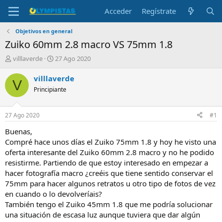
Acceder
Regístrate
Objetivos en general
Zuiko 60mm 2.8 macro VS 75mm 1.8
I
F
villlaverde
27 Ago 2020
n
e
i
c
villlaverde
V
c
h
Principiante
i
a
a
d
d
e
27 Ago 2020
#1
o
i
r
n
Buenas,
d
i
Compré hace unos días el Zuiko 75mm 1.8 y hoy he visto una
e
c
oferta interesante del Zuiko 60mm 2.8 macro y no he podido
l
i
resistirme. Partiendo de que estoy interesado en empezar a
t
o
hacer fotografía macro ¿creéis que tiene sentido conservar el
e
75mm para hacer algunos retratos u otro tipo de fotos de vez
m
a
en cuando o lo devolveríais?
También tengo el Zuiko 45mm 1.8 que me podría solucionar
una situación de escasa luz aunque tuviera que dar algún