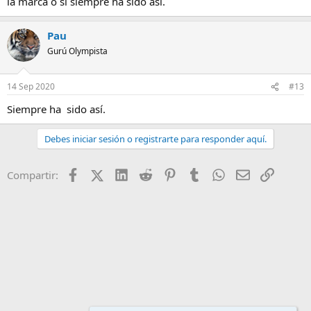
la marca o si siempre ha sido así.
Pau
Gurú Olympista
14 Sep 2020
#13
Siempre ha sido así.
Debes iniciar sesión o registrarte para responder aquí.
Facebook
X (Twitter)
LinkedIn
Reddit
Pinterest
Tumblr
WhatsApp
Email
Enlace
Compartir: