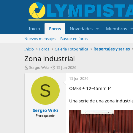
Inicio
Foros
Novedades
Miembros
Nuevos mensajes
Buscar en foros
Inicio
Foros
Galeria Fotográfica
Reportajes y series
Zona industrial
I
F
Sergio Wiki
15 Jun 2026
n
e
i
c
15 Jun 2026
c
h
S
OM-3 + 12-45mm f4
i
a
a
d
d
e
Una serie de una zona industria
o
i
Sergio Wiki
r
n
d
i
Principiante
e
c
l
i
t
o