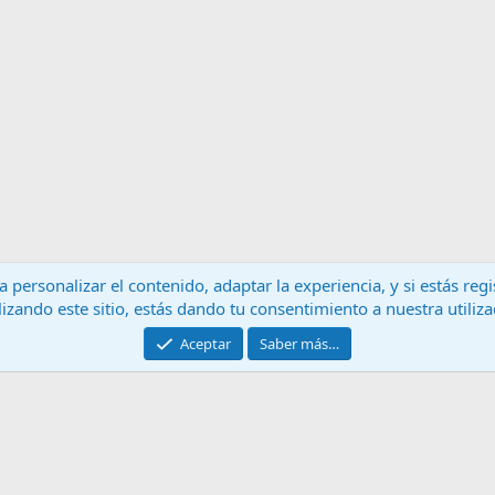
 personalizar el contenido, adaptar la experiencia, y si estás re
lizando este sitio, estás dando tu consentimiento a nuestra utiliz
Contáctanos
T
Aceptar
Saber más…
®
Community platform by XenForo
© 2010-2024 XenForo Ltd.