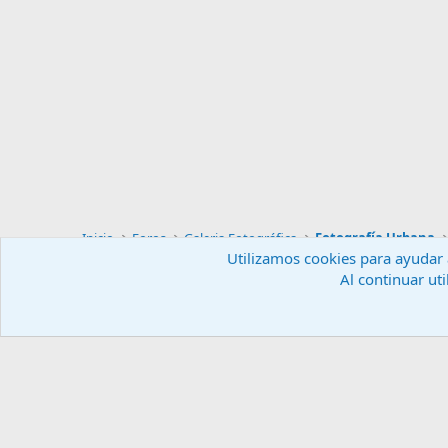
Inicio
Foros
Galeria Fotográfica
Fotografía Urbana
Utilizamos cookies para ayudar a
Al continuar uti
Español (ES)