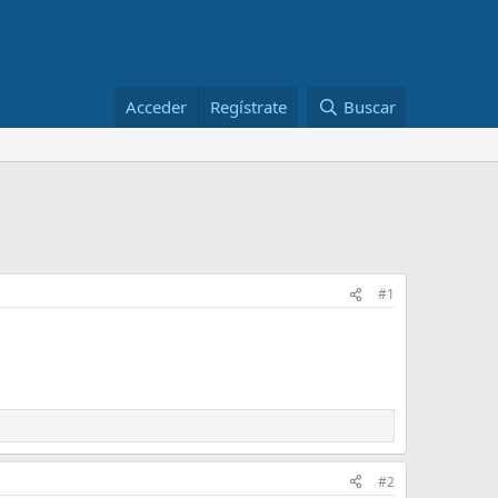
Acceder
Regístrate
Buscar
#1
#2