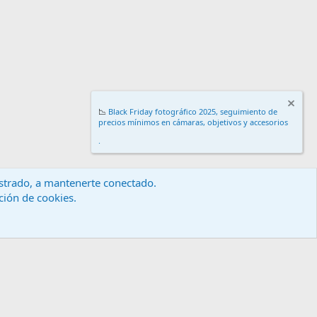
📉
Black Friday fotográfico 2025, seguimiento de
precios mínimos en cámaras, objetivos y accesorios
.
gistrado, a mantenerte conectado.
ación de cookies.
érminos y reglas
Política de privacidad
Ayuda
Inicio
R
S
S