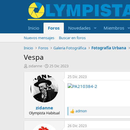
Inicio
Foros
Novedades
Miembros
Nuevos mensajes
Buscar en foros
Inicio
Foros
Galeria Fotográfica
Fotografía Urbana
Vespa
I
F
zidanne
25 Dic 2023
n
e
i
c
25 Dic 2023
c
h
i
a
a
d
d
e
o
i
zidanne
r
n
admon
d
i
R
Olympista Habitual
e
e
c
a
l
i
26 Dic 2023
c
t
o