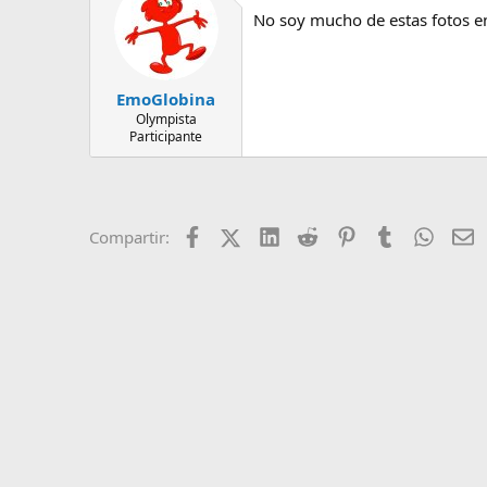
c
e
No soy mucho de estas fotos en
i
m
o
a
n
e
s
EmoGlobina
:
Olympista
Participante
Facebook
X (Twitter)
LinkedIn
Reddit
Pinterest
Tumblr
Whats
E
Compartir: