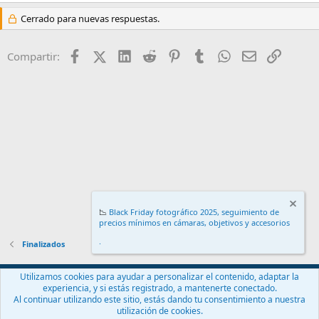
Cerrado para nuevas respuestas.
Facebook
X (Twitter)
LinkedIn
Reddit
Pinterest
Tumblr
WhatsApp
Email
Enlace
Compartir:
📉
Black Friday fotográfico 2025, seguimiento de
precios mínimos en cámaras, objetivos y accesorios
.
Finalizados
Español (ES)
Utilizamos cookies para ayudar a personalizar el contenido, adaptar la
experiencia, y si estás registrado, a mantenerte conectado.
Contáctanos
Términos y reglas
Política de privacidad
Ayuda
Al continuar utilizando este sitio, estás dando tu consentimiento a nuestra
Inicio
R
utilización de cookies.
S