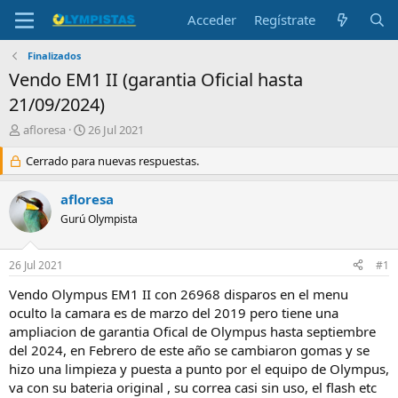
Acceder
Regístrate
Finalizados
Vendo EM1 II (garantia Oficial hasta
21/09/2024)
I
F
afloresa
26 Jul 2021
n
e
i
Cerrado para nuevas respuestas.
c
c
h
i
a
afloresa
a
d
Gurú Olympista
d
e
o
i
r
n
26 Jul 2021
#1
d
i
e
c
Vendo Olympus EM1 II con 26968 disparos en el menu
l
i
oculto la camara es de marzo del 2019 pero tiene una
t
o
ampliacion de garantia Ofical de Olympus hasta septiembre
e
del 2024, en Febrero de este año se cambiaron gomas y se
m
hizo una limpieza y puesta a punto por el equipo de Olympus,
a
va con su bateria original , su correa casi sin uso, el flash etc