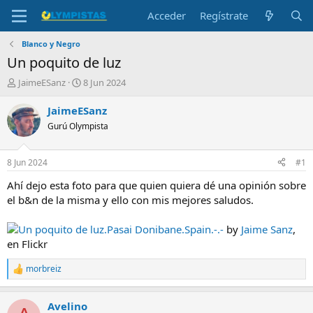
Acceder
Regístrate
Blanco y Negro
Un poquito de luz
I
F
JaimeESanz
8 Jun 2024
n
e
i
c
JaimeESanz
c
h
Gurú Olympista
i
a
a
d
d
e
8 Jun 2024
#1
o
i
r
n
Ahí dejo esta foto para que quien quiera dé una opinión sobre
d
i
el b&n de la misma y ello con mis mejores saludos.
e
c
l
i
Un poquito de luz.Pasai Donibane.Spain.-.-
by
Jaime Sanz
,
t
o
en Flickr
e
m
morbreiz
a
R
e
a
Avelino
c