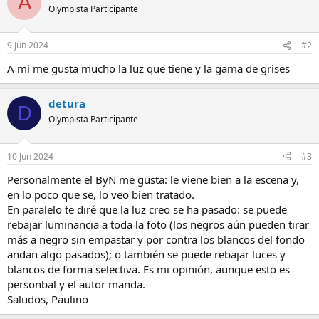
A
c
Olympista Participante
i
o
n
9 Jun 2024
#2
e
s
A mi me gusta mucho la luz que tiene y la gama de grises
:
detura
D
Olympista Participante
10 Jun 2024
#3
Personalmente el ByN me gusta: le viene bien a la escena y,
en lo poco que se, lo veo bien tratado.
En paralelo te diré que la luz creo se ha pasado: se puede
rebajar luminancia a toda la foto (los negros aún pueden tirar
más a negro sin empastar y por contra los blancos del fondo
andan algo pasados); o también se puede rebajar luces y
blancos de forma selectiva. Es mi opinión, aunque esto es
personbal y el autor manda.
Saludos, Paulino