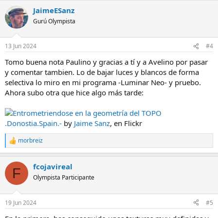
JaimeESanz
Gurú Olympista
13 Jun 2024
#4
Tomo buena nota Paulino y gracias a tí y a Avelino por pasar
y comentar tambien. Lo de bajar luces y blancos de forma
selectiva lo miro en mi programa -Luminar Neo- y pruebo.
Ahora subo otra que hice algo más tarde:
Entrometriendose en la geometría del TOPO
.Donostia.Spain.-
by
Jaime Sanz
, en Flickr
morbreiz
R
e
a
fcojavireal
c
F
c
Olympista Participante
i
o
n
19 Jun 2024
#5
e
s