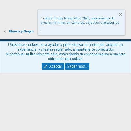
📉
Black Friday fotográfico 2025, seguimiento de
precios mínimos en cámaras, objetivos y accesorios
.
Blanco y Negro
Español (ES)
Utilizamos cookies para ayudar a personalizar el contenido, adaptar la
experiencia, y si estás registrado, a mantenerte conectado.
Contáctanos
Términos y reglas
Política de privacidad
Ayuda
Al continuar utilizando este sitio, estás dando tu consentimiento a nuestra
Inicio
R
utilización de cookies.
S
S
Aceptar
Saber más…
®
Community platform by XenForo
© 2010-2024 XenForo Ltd.