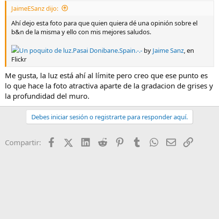
JaimeESanz dijo:
Ahí dejo esta foto para que quien quiera dé una opinión sobre el
b&n de la misma y ello con mis mejores saludos.
Un poquito de luz.Pasai Donibane.Spain.-.-
by
Jaime Sanz
, en
Flickr
Me gusta, la luz está ahí al límite pero creo que ese punto es
lo que hace la foto atractiva aparte de la gradacion de grises y
la profundidad del muro.
Debes iniciar sesión o registrarte para responder aquí.
Facebook
X (Twitter)
LinkedIn
Reddit
Pinterest
Tumblr
WhatsApp
Email
Enlace
Compartir: