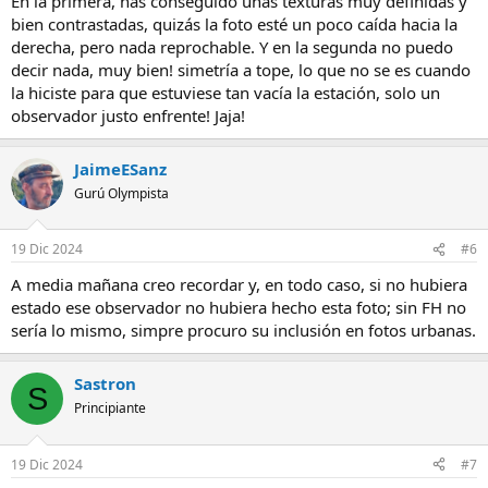
En la primera, has conseguido unas texturas muy definidas y
:
bien contrastadas, quizás la foto esté un poco caída hacia la
derecha, pero nada reprochable. Y en la segunda no puedo
decir nada, muy bien! simetría a tope, lo que no se es cuando
la hiciste para que estuviese tan vacía la estación, solo un
observador justo enfrente! Jaja!
JaimeESanz
Gurú Olympista
19 Dic 2024
#6
A media mañana creo recordar y, en todo caso, si no hubiera
estado ese observador no hubiera hecho esta foto; sin FH no
sería lo mismo, simpre procuro su inclusión en fotos urbanas.
Sastron
S
Principiante
19 Dic 2024
#7