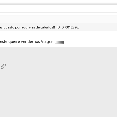
 puesto por aquí y es de caballos!! ;D ;D :0012396:
este quiere vendernos Viagra...jjjjjjjj
App
mail
Enlace