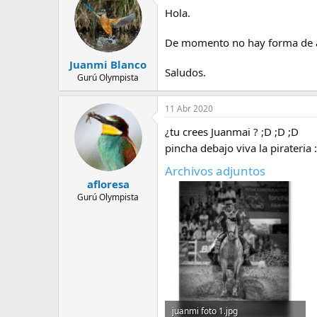
e
Hola.
m
a
De momento no hay forma de aloj
Juanmi Blanco
Saludos.
Gurú Olympista
11 Abr 2020
¿tu crees Juanmai ? ;D ;D ;D
pincha debajo viva la pirateri
Archivos adjuntos
afloresa
Gurú Olympista
juanmi foto 1.jpg