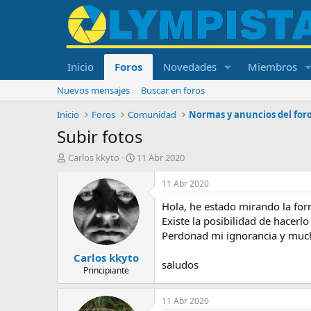
Inicio
Foros
Novedades
Miembros
Nuevos mensajes
Buscar en foros
Inicio
Foros
Comunidad
Normas y anuncios del for
Subir fotos
I
F
Carlos kkyto
11 Abr 2020
n
e
i
c
11 Abr 2020
c
h
Hola, he estado mirando la form
i
a
a
d
Existe la posibilidad de hacerl
d
e
Perdonad mi ignorancia y mucha
o
i
Carlos kkyto
r
n
saludos
d
i
Principiante
e
c
l
i
11 Abr 2020
t
o