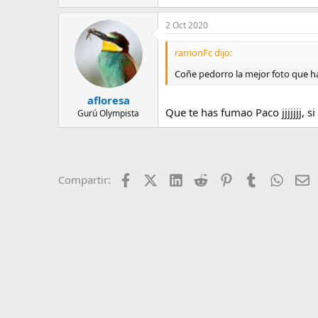
2 Oct 2020
ramonFc dijo:
Coñe pedorro la mejor foto que has
afloresa
Que te has fumao Paco jjjjjjj, si 
Gurú Olympista
Facebook
X (Twitter)
LinkedIn
Reddit
Pinterest
Tumblr
Whats
E
Compartir: