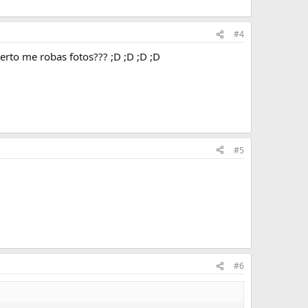
#4
erto me robas fotos??? ;D ;D ;D ;D
#5
#6