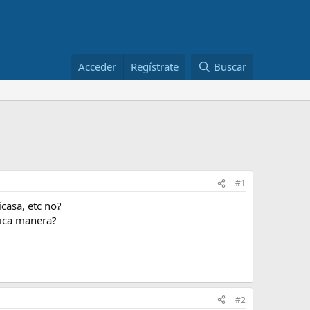
Acceder
Regístrate
Buscar
#1
icasa, etc no?
nica manera?
#2