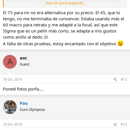
entusiasmarme, aunque se trata de una focal fija bastante versátil,
Haz clic para expandir...
tiene una aceptable calidad de imagen, un “bokeh” muy agradable y
un enfoque bastante ágil. A ver si le puedo sacar punta y os cuento.
El 75 para mi no era alternativa por su precio. El 45, que lo
tengo, no me terminaba de convencer. Estaba usando más el
60 macro para retrato y me adapté a la focal, así que este
SIgma que es un pelín más corto, se adapta a mis gustos
como anillo al dedo ;D
A falta de otras pruebas, estoy encantado con el objetivo
aoc
A
Guest
18 Dic 2018
#12
Poned fotos porfa....
Pau
Gurú Olympista
18 Dic 2018
#13