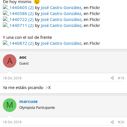
De hoy mismo
_1440605 (2)
by
José Castro González
, en Flickr
_1440586 (2)
by
José Castro González
, en Flickr
_1440722 (2)
by
José Castro González
, en Flickr
_1440711 (2)
by
José Castro González
, en Flickr
Y una con el sol de frente
_1440872 (2)
by
José Castro González
, en Flickr
aoc
A
Guest
18 Dic 2018
#19
Ya me estáis picando :-X
marcuse
M
Olympista Participante
18 Dic 2018
#20