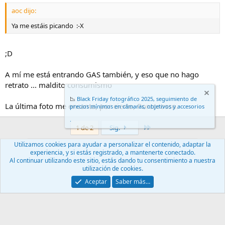
aoc dijo:
Ya me estáis picando :-X
;D
A mí me está entrando GAS también, y eso que no hago
retrato ... maldito consumismo
📉
Black Friday fotográfico 2025, seguimiento de
La última foto me encanta, por cierto, Porcorosso.
precios mínimos en cámaras, objetivos y accesorios
.
Último
1 de 2
Sig.
Utilizamos cookies para ayudar a personalizar el contenido, adaptar la
Debes iniciar sesión o registrarte para responder aquí.
experiencia, y si estás registrado, a mantenerte conectado.
Al continuar utilizando este sitio, estás dando tu consentimiento a nuestra
utilización de cookies.
Facebook
X (Twitter)
LinkedIn
Reddit
Pinterest
Tumblr
WhatsApp
Email
Enlace
Compartir:
Aceptar
Saber más…
Focal Fija
Español (ES)