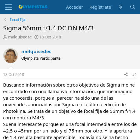
Acceder
Regístrate
Focal Fija
Sigma 56mm f/1.4 DC DN M4/3
I
F
melquisedec
18 Oct 2018
n
e
i
c
melquisedec
c
h
Olympista Participante
i
a
a
d
d
e
18 Oct 2018
#1
o
i
r
n
Buscando información sobre otros objetivos de Sigma me he
d
i
encontrado con una llamativa información, que me imagino
e
c
ya conoceréis, porque al parecer ha sido una de las
l
i
novedades anunciadas por Sigma en la última edición de
t
o
e
Photokina. Se trata de un objetivo de focal fija de 56mm f/1.4
m
con montura M4/3.
a
Suena interesante porque es una focal intermedia entre los de
42,5 o 45mm por un lado y el 75mm por otro. Y la apertura
de 1.4 resulta bastante apetecible. Todavía no se ha hecho