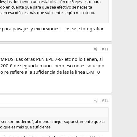
es; las dos tienen una estabilización de 5 ejes, esto para
ndo en cuenta que para que sea efectivo se necesita
is en esa idéa es más que suficiente según mi criterio.
ara paisajes y excursiones.... osease fotografiar
#11
MPUS. Las otras PEN EPL 7-8- etc no lo tienen, si
 y 200 € de segunda mano- pero eso no es solución
e refiere a la suficiencia de las la línea E-M10
#12
 un "sensor moderno", al menos mejor supuestamente que la
eo que es más que suficiente.