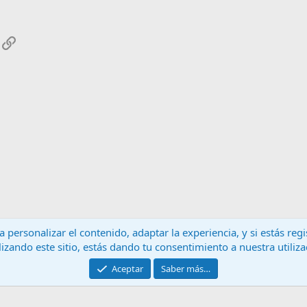
App
mail
Enlace
 personalizar el contenido, adaptar la experiencia, y si estás re
lizando este sitio, estás dando tu consentimiento a nuestra utiliz
Contáctanos
T
Aceptar
Saber más…
®
Community platform by XenForo
© 2010-2024 XenForo Ltd.