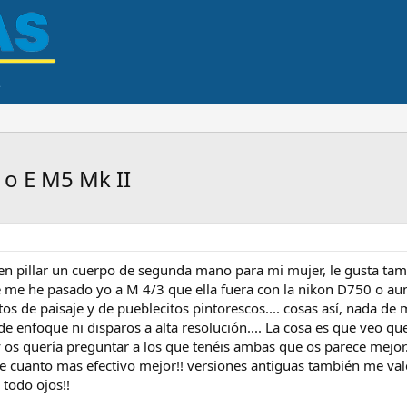
 o E M5 Mk II
en pillar un cuerpo de segunda mano para mi mujer, le gusta ta
e me he pasado yo a M 4/3 que ella fuera con la nikon D750 o aun 
tos de paisaje y de pueblecitos pintorescos.... cosas así, nada de
e enfoque ni disparos a alta resolución.... La cosa es que veo q
 quería preguntar a los que tenéis ambas que os parece mejor...
ue cuanto mas efectivo mejor!! versiones antiguas también me vale
 todo ojos!!