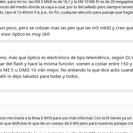
ales -para mí no- las EM 5 MkII es de 16,1 y la EM 10 Mk IV es de 20 megapíxel
nces del medio donde se vaya a usar, por lo del sellado pero siempre tenie
, tipo el 12-45mm F.4, p.e.. En fin, cualquier elección para paisaje que hagá
n poco, pero se cotizan mas las pen que las m5 mkIII y creo que p
 visor óptico es muy útil!
eno, más que óptico es electrónico de tipo telemétrico, según OLY
gar del flash y hace la misma función -vienen a costar entre 150
s ME 5 u OMD 10 irán mejor. No entiendo lo que dice acbs cuando r
, ahí lo dejo.Saludos para todas y todos.
cio me tiraría a la línea E-M10 para uso más informal. Con la IV tienes ya
rio que disfrutes lo que de un cuerpo de E-M5 pero para nuestras parejas cr