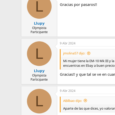
L
c
Gracias por pasaros!!
i
o
n
e
s
Llupy
:
Olympista
Participante
9 Abr 2024
L
jmolina57 dijo:
Mi mujer tiene la EM-10 Mk III y la
encuentras en Ebay a buen precio
Llupy
Gracias!! y que tal se ve en cu
Olympista
Participante
9 Abr 2024
L
ABilbao dijo:
Aparte de las que dices, yo valora