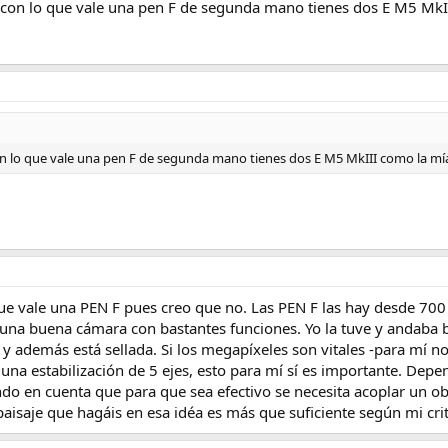
 con lo que vale una pen F de segunda mano tienes dos E M5 MkII
n lo que vale una pen F de segunda mano tienes dos E M5 MkIII como la mía
e vale una PEN F pues creo que no. Las PEN F las hay desde 700 
s una buena cámara con bastantes funciones. Yo la tuve y andaba
y además está sellada. Si los megapíxeles son vitales -para mí n
una estabilización de 5 ejes, esto para mí sí es importante. Dep
do en cuenta que para que sea efectivo se necesita acoplar un obj
 paisaje que hagáis en esa idéa es más que suficiente según mi crit