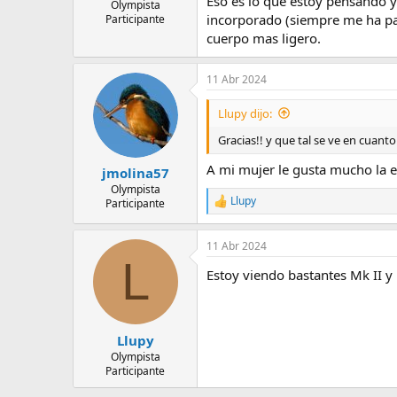
Eso es lo que estoy pensando y
Olympista
incorporado (siempre me ha pa
Participante
cuerpo mas ligero.
11 Abr 2024
Llupy dijo:
Gracias!! y que tal se ve en cuant
A mi mujer le gusta mucho la es
jmolina57
Olympista
Llupy
Participante
R
e
a
11 Abr 2024
c
L
c
Estoy viendo bastantes Mk II y 
i
o
n
e
s
Llupy
:
Olympista
Participante