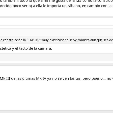
o también! todo lo que a mi me gusta de la M5 como la construcció
recido poco serio) a ella le importa un rábano, en cambio con 
o a construcción la E- M10??? muy plasticosa? o se ve robusta aun que sea de
tética y el tacto de la cámara.
Mk III de las últimas Mk IV ya no se ven tantas, pero bueno... no