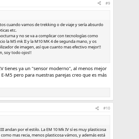
#9
tos cuando vamos de trekking o de viaje y sería absurdo
icas etc.
o nocturna y no se va a complicar con tecnologías como
ecio la M5 mk II y la M10 MK 4 de segunda mano, y os
bilizador de imagen, así que cuanto mas efectivo mejor!!
n, soy todo ojos!!
 IV tienes ya un "sensor moderno", al menos mejor
e E-M5 pero para nuestras parejas creo que es más
#10
I andan por el estilo. La EM 10 Mk IV sí es muy plasticosa
es como mas recia, menos plasticosa vámos, y además está