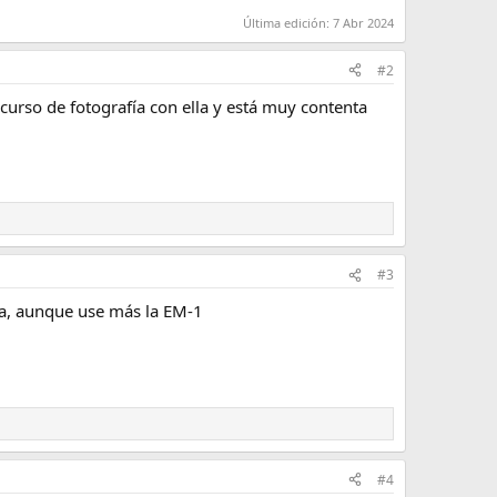
Última edición:
7 Abr 2024
#2
n curso de fotografía con ella y está muy contenta
#3
ita, aunque use más la EM-1
#4