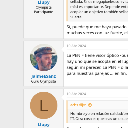
s
sellada. Si los megapíxeles son vit
Llupy
:
mí sí es importante. Depende ento
Olympista
acoplar un objetivo también sellado
Participante
Suerte.
Si, puede que me haya pasado u
muchas veces con luz fuerte, el
10 Abr 2024
La PEN F tiene visor óptico -bu
hay uno que se acopla en el lu
según mi parecer. La PEN F o la
para nuestras parejas ... en fin
JaimeESanz
Gurú Olympista
10 Abr 2024
L
acbs dijo:
Hombre yo en relación calidad/pre
III. Otra cosa es que seas un usua
Llupy