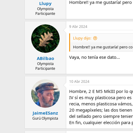
Hombre!! ya me gustaría! pero
Llupy
Olympista
Participante
9 Abr 2024
Llupy dijo:
Hombre!! ya me gustaría! pero co
Vaya, no tenía ese dato...
ABilbao
Olympista
Participante
10 Abr 2024
Hombre, 2 E M5 MkIII por lo qu
IV sí es muy plasticosa pero e
recia, menos plasticosa vámos, 
20 megapíxeles; las dos tienen 
JaimeESanz
del sellado pero siempre tenien
Gurú Olympista
En fin, cualquier elección para