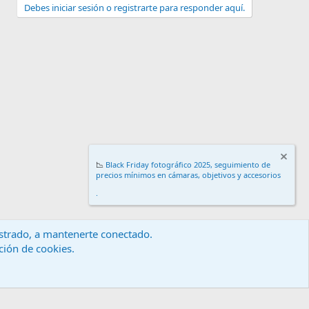
Debes iniciar sesión o registrarte para responder aquí.
📉
Black Friday fotográfico 2025, seguimiento de
precios mínimos en cámaras, objetivos y accesorios
.
gistrado, a mantenerte conectado.
ación de cookies.
érminos y reglas
Política de privacidad
Ayuda
Inicio
R
S
S