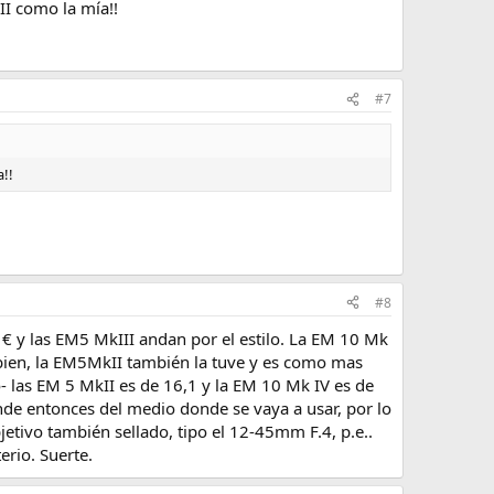
I como la mía!!
#7
!!
#8
€ y las EM5 MkIII andan por el estilo. La EM 10 Mk
 bien, la EM5MkII también la tuve y es como mas
o- las EM 5 MkII es de 16,1 y la EM 10 Mk IV es de
ende entonces del medio donde se vaya a usar, por lo
etivo también sellado, tipo el 12-45mm F.4, p.e..
erio. Suerte.