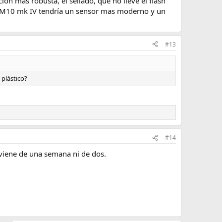
n mas robusta, el sellado, que no lleve el flash
la M10 mk IV tendría un sensor mas moderno y un
#13
 plástico?
#14
 viene de una semana ni de dos.