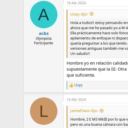
10 Abr 2024
A
Llupy dijo:
Hola a todos!! estoy pensando en 
ahora que me he pasado yo a M 4/3
Ella prácticamente hace solo fotos
acbs
apilamiento de enfoque ni disparo
Olympista
quería preguntar a los que tenéis 
Participante
versiones antiguas también me vale
Un saludo!!
Hombre yo en relación calidad/
supuestamente que la III. Otra
que suficiente.
Llupy
R
e
a
10 Abr 2024
c
L
c
i
JaimeESanz dijo:
o
n
Hombre, 2 E M5 MkIII por lo que va
e
pero es una buena cámara con bas