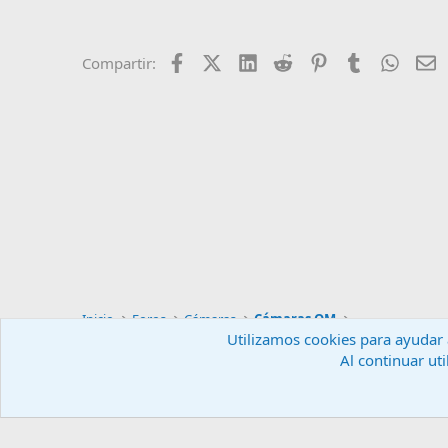
Facebook
X (Twitter)
LinkedIn
Reddit
Pinterest
Tumblr
Whats
E
Compartir:
Inicio
Foros
Cámaras
Cámaras OM
Utilizamos cookies para ayudar a
Al continuar uti
Español (ES)