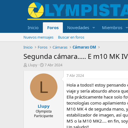
Inicio
Foros
Novedades
Miembros
Nuevos mensajes
Buscar en foros
Inicio
Foros
Cámaras
Cámaras OM
Segunda cámara..... E m10 MK IV
I
F
Llupy
7 Abr 2024
n
e
i
c
7 Abr 2024
c
h
L
Hola a todos!! estoy pensando 
i
a
a
d
viaje y sería absurdo ahora qu
d
e
Ella prácticamente hace solo fo
o
i
tecnologías como apilamiento d
Llupy
r
n
M10 MK 4 de segunda mano, y os
d
i
Olympista
estabilizador de imagen, así q
Participante
e
c
M5 o la M10 MK2.... en fin, soy
l
i
t
o
Un saludo!!