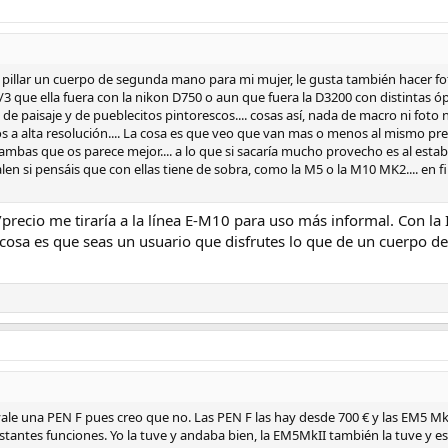
pillar un cuerpo de segunda mano para mi mujer, le gusta también hacer fo
 que ella fuera con la nikon D750 o aun que fuera la D3200 con distintas ópt
 de paisaje y de pueblecitos pintorescos.... cosas así, nada de macro ni fot
s a alta resolución.... La cosa es que veo que van mas o menos al mismo pr
ambas que os parece mejor.... a lo que si sacaría mucho provecho es al esta
n si pensáis que con ellas tiene de sobra, como la M5 o la M10 MK2.... en fi
precio me tiraría a la línea E-M10 para uso más informal. Con la
 cosa es que seas un usuario que disfrutes lo que de un cuerpo d
le una PEN F pues creo que no. Las PEN F las hay desde 700 € y las EM5 MkII
tantes funciones. Yo la tuve y andaba bien, la EM5MkII también la tuve y 