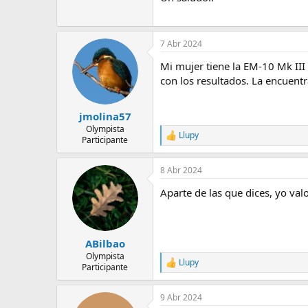
e
m
a
7 Abr 2024
Mi mujer tiene la EM-10 Mk III y
con los resultados. La encuent
jmolina57
Olympista
Llupy
R
Participante
e
a
8 Abr 2024
c
c
Aparte de las que dices, yo va
i
o
n
e
s
ABilbao
:
Olympista
Llupy
R
Participante
e
a
9 Abr 2024
c