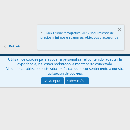
📉
Black Friday fotográfico 2025, seguimiento de
precios mínimos en cámaras, objetivos y accesorios
.
Retrato
Español (ES)
Utilizamos cookies para ayudar a personalizar el contenido, adaptar la
experiencia, y si estás registrado, a mantenerte conectado.
Contáctanos
Términos y reglas
Política de privacidad
Ayuda
Al continuar utilizando este sitio, estás dando tu consentimiento a nuestra
Inicio
R
utilización de cookies.
S
S
Aceptar
Saber más…
®
Community platform by XenForo
© 2010-2024 XenForo Ltd.