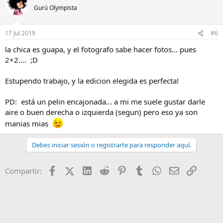
Gurú Olympista
17 Jul 2019
#6
la chica es guapa, y el fotografo sabe hacer fotos... pues
2+2.... ;D
Estupendo trabajo, y la edicion elegida es perfecta!
PD: está un pelin encajonada... a mi me suele gustar darle
aire o buen derecha o izquierda (segun) pero eso ya son
manias mias
Debes iniciar sesión o registrarte para responder aquí.
Facebook
X (Twitter)
LinkedIn
Reddit
Pinterest
Tumblr
WhatsApp
Email
Enlace
Compartir: