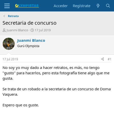
Acceder
Regístrate
Retrato
Secretaria de concurso
I
F
Juanmi Blanco
17 Jul 2019
n
e
i
c
Juanmi Blanco
c
h
Gurú Olympista
i
a
a
d
d
e
17 Jul 2019
#1
o
i
r
n
No soy yo muy dado a hacer retratos, es más, no tengo
d
i
"gusto" para hacerlos, pero esta fotografía tiene algo que me
e
c
gusta.
l
i
t
o
Se trata de un robado a la secretaria de un concurso de Doma
e
Vaquera.
m
a
Espero que os guste.