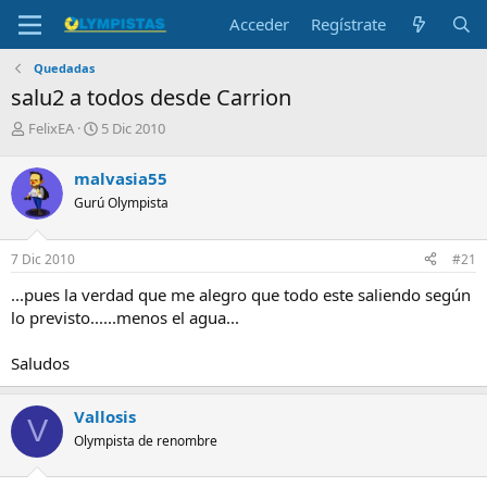
Acceder
Regístrate
Quedadas
salu2 a todos desde Carrion
I
F
FelixEA
5 Dic 2010
n
e
i
c
malvasia55
c
h
Gurú Olympista
i
a
a
d
d
e
7 Dic 2010
#21
o
i
r
n
...pues la verdad que me alegro que todo este saliendo según
d
i
lo previsto......menos el agua...
e
c
l
i
Saludos
t
o
e
m
Vallosis
a
V
Olympista de renombre