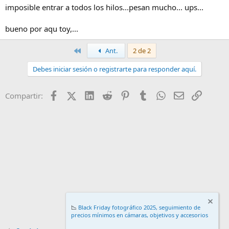
imposible entrar a todos los hilos...pesan mucho... ups...
bueno por aqu toy,...
Primero
Ant.
2 de 2
Debes iniciar sesión o registrarte para responder aquí.
Facebook
X (Twitter)
LinkedIn
Reddit
Pinterest
Tumblr
WhatsApp
Email
Enlace
Compartir:
📉
Black Friday fotográfico 2025, seguimiento de
precios mínimos en cámaras, objetivos y accesorios
.