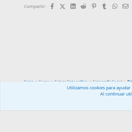
Facebook
X (Twitter)
LinkedIn
Reddit
Pinterest
Tumblr
Whats
E
Compartir:
Inicio
Foros
Galeria Fotográfica
Fotografía Social
Re
Utilizamos cookies para ayudar a
Al continuar uti
Español (ES)