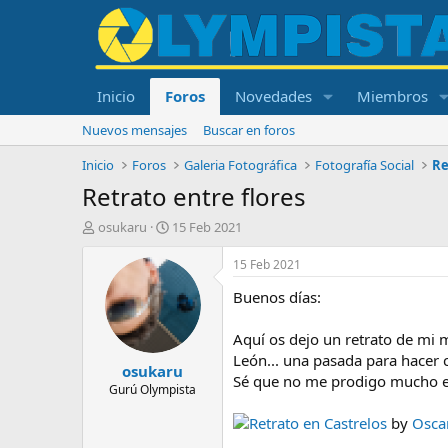
Inicio
Foros
Novedades
Miembros
Nuevos mensajes
Buscar en foros
Inicio
Foros
Galeria Fotográfica
Fotografía Social
Re
Retrato entre flores
I
F
osukaru
15 Feb 2021
n
e
i
c
15 Feb 2021
c
h
Buenos días:
i
a
a
d
d
e
Aquí os dejo un retrato de mi m
o
i
León... una pasada para hacer c
osukaru
r
n
Sé que no me prodigo mucho en 
d
i
Gurú Olympista
e
c
Retrato en Castrelos
by
Osca
l
i
t
o