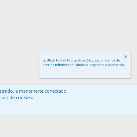
📉
Black Friday fotográfico 2025, seguimiento de
precios mínimos en cámaras, objetivos y accesorios
.
gistrado, a mantenerte conectado.
ación de cookies.
érminos y reglas
Política de privacidad
Ayuda
Inicio
R
S
S