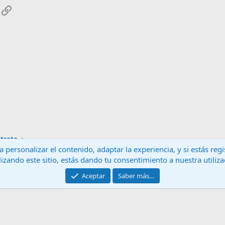
App
mail
Enlace
trato
 personalizar el contenido, adaptar la experiencia, y si estás re
lizando este sitio, estás dando tu consentimiento a nuestra utiliz
Contáctanos
T
Aceptar
Saber más…
®
Community platform by XenForo
© 2010-2024 XenForo Ltd.