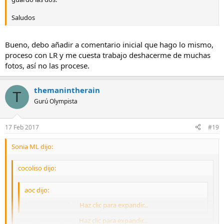
Saludos
Bueno, debo añadir a comentario inicial que hago lo mismo,
proceso con LR y me cuesta trabajo deshacerme de muchas
fotos, así no las procese.
themanintherain
T
Gurú Olympista
17 Feb 2017
#19
Sonia ML dijo:
cocoliso dijo:
aoc dijo:
Pues yo como bicho raro siempre JPG
Haz clic para expandir...
Pues ya somos dos. 8)
Haz clic para expandir...