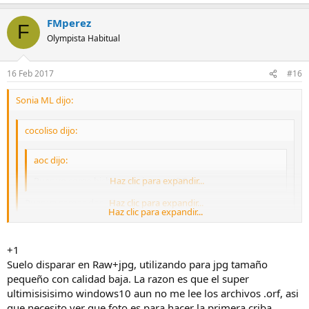
FMperez
F
Olympista Habitual
16 Feb 2017
#16
Sonia ML dijo:
cocoliso dijo:
aoc dijo:
Pues yo como bicho raro siempre JPG
Haz clic para expandir...
Pues ya somos dos. 8)
Haz clic para expandir...
Haz clic para expandir...
pues no entiendo cómo arriesgais tanto... con las facilidades que
+1
teneis de disparar en raw+jpg
de borrar siempre hay tiempo.
Suelo disparar en Raw+jpg, utilizando para jpg tamaño
y sin raw tienes todas las papeletas de no salvar una buena foto ???
pequeño con calidad baja. La razon es que el super
ultimisisisimo windows10 aun no me lee los archivos .orf, asi
que necesito ver que foto es para hacer la primera criba.