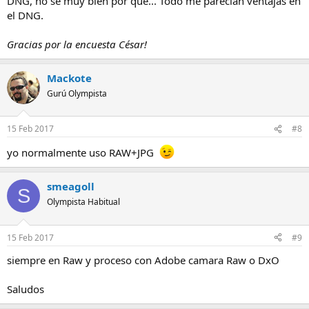
DNG, no se muy bien por qué... Todo me parecían ventajas en
el DNG.
Gracias por la encuesta César!
Mackote
Gurú Olympista
15 Feb 2017
#8
yo normalmente uso RAW+JPG
smeagoll
S
Olympista Habitual
15 Feb 2017
#9
siempre en Raw y proceso con Adobe camara Raw o DxO
Saludos