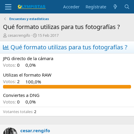
Acceder
Regístrate
Encuestas y estadisticas
Qué formato utilizas para tus fotografías ?
I
F
cesar.rengifo
15 Feb 2017
n
e
i
Qué formato utilizas para tus fotografías ?
c
c
h
i
a
JPG directo de la cámara
a
d
Votos:
0
0,0%
d
e
o
i
Utilizas el formato RAW
r
n
Votos:
2
100,0%
d
i
e
c
l
i
Conviertes a DNG
t
o
Votos:
0
0,0%
e
m
Votantes totales
2
a
cesar.rengifo