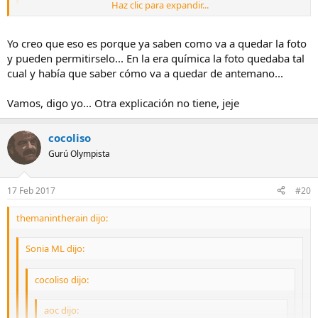
Haz clic para expandir...
pues no entiendo cómo arriesgais tanto... con las facilidades que
Yo creo que eso es porque ya saben como va a quedar la foto
teneis de disparar en raw+jpg
de borrar siempre hay tiempo.
y pueden permitirselo... En la era química la foto quedaba tal
y sin raw tienes todas las papeletas de no salvar una buena foto ???
cual y había que saber cómo va a quedar de antemano...
Vamos, digo yo... Otra explicación no tiene, jeje
cocoliso
Gurú Olympista
17 Feb 2017
#20
themanintherain dijo:
Sonia ML dijo:
cocoliso dijo:
aoc dijo: