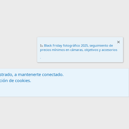
📉
Black Friday fotográfico 2025, seguimiento de
precios mínimos en cámaras, objetivos y accesorios
.
gistrado, a mantenerte conectado.
ación de cookies.
érminos y reglas
Política de privacidad
Ayuda
Inicio
R
S
S