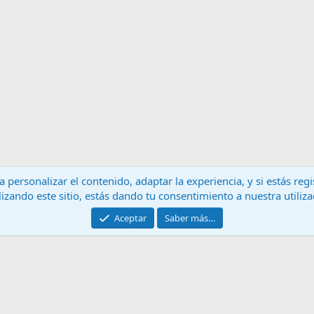
 personalizar el contenido, adaptar la experiencia, y si estás re
lizando este sitio, estás dando tu consentimiento a nuestra utiliz
Contáctanos
T
Aceptar
Saber más…
®
Community platform by XenForo
© 2010-2024 XenForo Ltd.