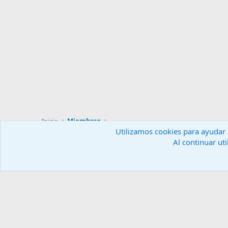
Inicio
Miembros
Utilizamos cookies para ayudar a
Al continuar uti
Español (ES)