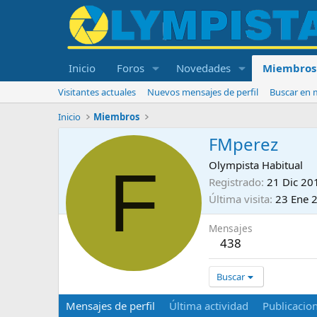
Inicio
Foros
Novedades
Miembros
Visitantes actuales
Nuevos mensajes de perfil
Buscar en m
Inicio
Miembros
FMperez
F
Olympista Habitual
Registrado
21 Dic 20
Última visita
23 Ene 
Mensajes
438
Buscar
Mensajes de perfil
Última actividad
Publicacio