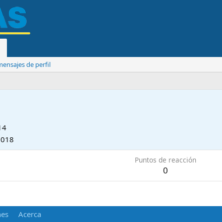
ensajes de perfil
14
2018
Puntos de reacción
0
nes
Acerca