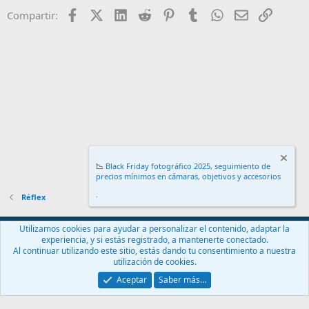
Facebook
X (Twitter)
LinkedIn
Reddit
Pinterest
Tumblr
WhatsApp
Email
Enlace
Compartir:
📉
Black Friday fotográfico 2025, seguimiento de
precios mínimos en cámaras, objetivos y accesorios
.
Réflex
Español (ES)
Utilizamos cookies para ayudar a personalizar el contenido, adaptar la
experiencia, y si estás registrado, a mantenerte conectado.
Contáctanos
Términos y reglas
Política de privacidad
Ayuda
Al continuar utilizando este sitio, estás dando tu consentimiento a nuestra
Inicio
R
utilización de cookies.
S
S
Aceptar
Saber más…
®
Community platform by XenForo
© 2010-2024 XenForo Ltd.