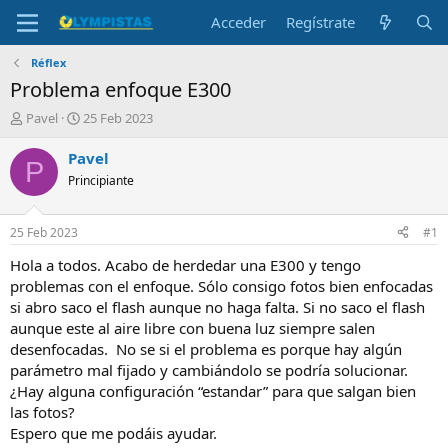
Acceder
Regístrate
Réflex
Problema enfoque E300
I
F
Pavel
25 Feb 2023
n
e
i
c
Pavel
P
c
h
Principiante
i
a
a
d
d
e
25 Feb 2023
#1
o
i
r
n
Hola a todos. Acabo de herdedar una E300 y tengo
d
i
problemas con el enfoque. Sólo consigo fotos bien enfocadas
e
c
si abro saco el flash aunque no haga falta. Si no saco el flash
l
i
aunque este al aire libre con buena luz siempre salen
t
o
desenfocadas. No se si el problema es porque hay algún
e
parámetro mal fijado y cambiándolo se podría solucionar.
m
a
¿Hay alguna configuración “estandar” para que salgan bien
las fotos?
Espero que me podáis ayudar.