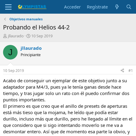
Acceder
Regístrate
Objetivos manuales
Probando el Helios 44-2
I
F
jllaurado
10 Sep 2019
n
e
i
c
jllaurado
J
c
h
Principiante
i
a
a
d
d
e
10 Sep 2019
#1
o
i
r
n
Acabo de conseguir un ejemplar de este objetivo junto a su
d
i
adaptador para M4/3, pues ya le tenía ganas desde hace
e
c
tiempo, y tras jugar solo un rato con él puedo confirmar dos
l
i
puntos importantes.
t
o
El primero es que creo que el anillo de presets de aperturas
e
está más tieso que la mojama, he leído que podía estar
m
a
durillo, incluso más que durillo, pero he llegado al límite en el
que considero que si sigo intentando moverlo se me va a
desmontar entero. Así que de momento esa parte la obvio, y