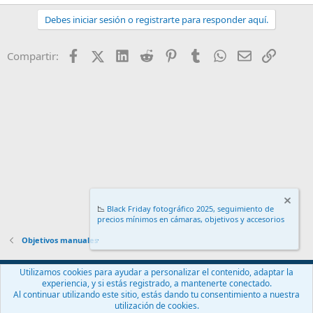
Debes iniciar sesión o registrarte para responder aquí.
Facebook
X (Twitter)
LinkedIn
Reddit
Pinterest
Tumblr
WhatsApp
Email
Enlace
Compartir:
📉
Black Friday fotográfico 2025, seguimiento de
precios mínimos en cámaras, objetivos y accesorios
.
Objetivos manuales
Español (ES)
Utilizamos cookies para ayudar a personalizar el contenido, adaptar la
experiencia, y si estás registrado, a mantenerte conectado.
Contáctanos
Términos y reglas
Política de privacidad
Ayuda
Al continuar utilizando este sitio, estás dando tu consentimiento a nuestra
Inicio
R
utilización de cookies.
S