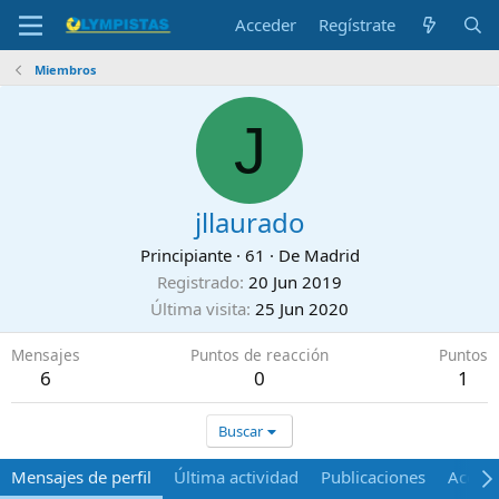
Acceder
Regístrate
Miembros
J
jllaurado
Principiante
·
61
·
De
Madrid
Registrado
20 Jun 2019
Última visita
25 Jun 2020
Mensajes
Puntos de reacción
Puntos
6
0
1
Buscar
Mensajes de perfil
Última actividad
Publicaciones
Acerca