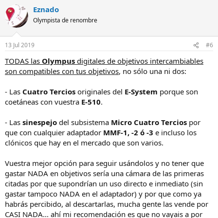
Eznado
Olympista de renombre
13 Jul 2019
#6
TODAS las
Olympus
digitales de objetivos intercambiables
son compatibles con tus objetivos
, no sólo una ni dos:
- Las
Cuatro Tercios
originales del
E-System
porque son
coetáneas con vuestra
E-510
.
- Las
sinespejo
del subsistema
Micro Cuatro Tercios
por
que con cualquier adaptador
MMF-1, -2 ó -3
e incluso los
clónicos que hay en el mercado que son varios.
Vuestra mejor opción para seguir usándolos y no tener que
gastar NADA en objetivos sería una cámara de las primeras
citadas por que supondrían un uso directo e inmediato (sin
gastar tampoco NADA en el adaptador) y por que como ya
habrás percibido, al descartarlas, mucha gente las vende por
CASI NADA... ahí mi recomendación es que no vayais a por