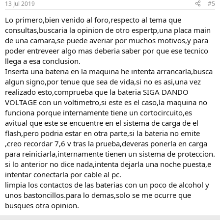
13 Jul 2019
#5
Lo primero,bien venido al foro,respecto al tema que
consultas,buscaria la opinion de otro espertp,una placa main
de una camara,se puede averiar por muchos motivos,y para
poder entreveer algo mas deberia saber por que ese tecnico
llega a esa conclusion.
Inserta una bateria en la maquina he intenta arrancarla,busca
algun signo,por tenue que sea de vida,si no es asi,una vez
realizado esto,comprueba que la bateria SIGA DANDO
VOLTAGE con un voltimetro,si este es el caso,la maquina no
funciona porque internamente tiene un cortocircuito,es
avitual que este se encuentre en el sistema de carga de el
flash,pero podria estar en otra parte,si la bateria no emite
,creo recordar 7,6 v tras la prueba,deveras ponerla en carga
para reiniciarla,internamente tienen un sistema de proteccion.
si lo anterior no dice nada,intenta dejarla una noche puesta,e
intentar conectarla por cable al pc.
limpia los contactos de las baterias con un poco de alcohol y
unos bastoncillos.para lo demas,solo se me ocurre que
busques otra opinion.