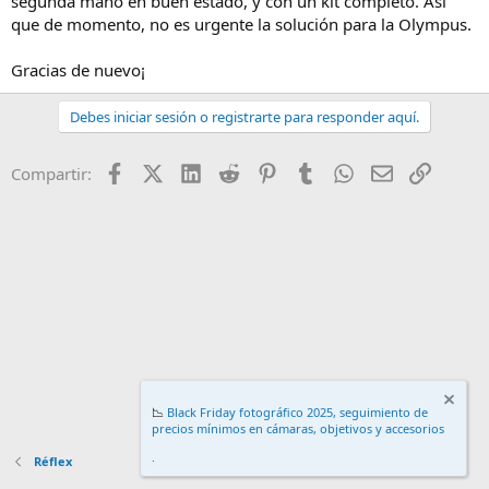
segunda mano en buen estado, y con un kit completo. Así
que de momento, no es urgente la solución para la Olympus.
Gracias de nuevo¡
Debes iniciar sesión o registrarte para responder aquí.
Facebook
X (Twitter)
LinkedIn
Reddit
Pinterest
Tumblr
WhatsApp
Email
Enlace
Compartir:
📉
Black Friday fotográfico 2025, seguimiento de
precios mínimos en cámaras, objetivos y accesorios
.
Réflex