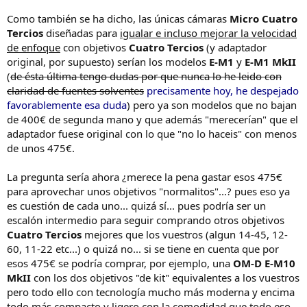
Como también se ha dicho, las únicas cámaras
Micro Cuatro
Tercios
diseñadas para
igualar e incluso mejorar la velocidad
de enfoque
con objetivos
Cuatro Tercios
(y adaptador
original, por supuesto) serían los modelos
E-M1
y
E-M1 MkII
(
de ésta última tengo dudas por que nunca lo he leido con
claridad de fuentes solventes
precisamente hoy, he despejado
favorablemente esa duda
) pero ya son modelos que no bajan
de 400€ de segunda mano y que además "merecerían" que el
adaptador fuese original con lo que "no lo haceis" con menos
de unos 475€.
La pregunta sería ahora ¿merece la pena gastar esos 475€
para aprovechar unos objetivos "normalitos"...? pues eso ya
es cuestión de cada uno... quizá sí... pues podría ser un
escalón intermedio para seguir comprando otros objetivos
Cuatro Tercios
mejores que los vuestros (algun 14-45, 12-
60, 11-22 etc...) o quizá no... si se tiene en cuenta que por
esos 475€ se podría comprar, por ejemplo, una
OM-D E-M10
MkII
con los dos objetivos "de kit" equivalentes a los vuestros
pero todo ello con tecnología mucho más moderna y encima
todo más compacto y ligero con la comodidad que todo eso