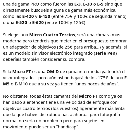
una de gama PRO como fueron las
E-3
,
E-30
o
E-5
sino que
directamente busqueis alguna de gama más económica,
como las
E-420
y
E-450
(entre 75€ y 100€ de segunda mano)
o una
E-520
ó
E-620
(entre 100€ y 125€).
Si elegis una
Micro Cuatro Tercios
, será una cámara más
moderna pero tendreis que meter en el presupuesto comprar
un adaptador de objetivos (de 25€ para arriba...) y además, si
es un modelo sin visor electrónico integrado (
serie Pen
)
deberíais también considerar su compra.
Si la
Micro FT
es una
OM-D
de gama intermedia ya tendrá el
visor integrado... pero aún así no bajará de los 175€ de una
E-
M5
o
E-M10
que a su vez ya tienen "unos pocos de años"...
No obstante, todas éstas cámaras del
Micro FT
como ya os
han dado a entender tiene una velocidad de enfoque con
objetivos cuatro tercios (los vuestros) ligeramente más lenta
que la que habeis disfrutado hasta ahora... para fotografía
normal no sería un problema pero para sujetos en
movimiento puede ser un "handicap".