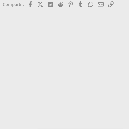
Facebook
X (Twitter)
LinkedIn
Reddit
Pinterest
Tumblr
WhatsApp
Email
Enlace
Compartir: