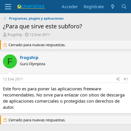
Acceder
Regístrate
Programas, plugins y aplicaciones
¿Para que sirve este subforo?
I
F
frogship
12 Ene 2011
n
e
i
Cerrado para nuevas respuestas.
c
c
h
i
a
frogship
F
a
d
Gurú Olympista
d
e
o
i
r
n
12 Ene 2011
#1
d
i
e
c
Este foro es para poner las aplicaciones freeware
l
i
recomendables. No sirve para enlazar con sitios de descarga
t
o
de aplicaciones comerciales o protegidas con derechos de
e
autor.
m
a
Cerrado para nuevas respuestas.