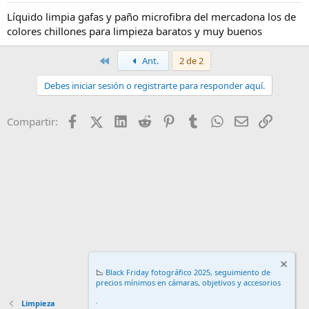
Líquido limpia gafas y paño microfibra del mercadona los de
colores chillones para limpieza baratos y muy buenos
Primero
Ant.
2 de 2
Debes iniciar sesión o registrarte para responder aquí.
Facebook
X (Twitter)
LinkedIn
Reddit
Pinterest
Tumblr
WhatsApp
Email
Enlace
Compartir:
📉
Black Friday fotográfico 2025, seguimiento de
precios mínimos en cámaras, objetivos y accesorios
.
Limpieza