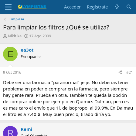
Acceder
Regístrate
Limpieza
Para limpiar los filtros ¿Qué se utiliza?
I
F
Nikitika
17 Ago 2009
n
e
i
c
ea3ot
E
c
h
Principiante
i
a
a
d
d
e
9 Oct 2016
#21
o
i
r
n
Debe ser una farmacia "paranormal" je je. No deberías tener
d
i
problema en poderlo comprar en la farmacia, pero siempre
e
c
hay gente rara. Prueba en otra. Tambien te queda la opción
l
i
de comprar online por ejemplo en Quimics Dalmau, pero es
t
o
e
es mas caro el envío que 1l. de isopropol al 99.9%. En Dalmau
m
el litro es a 7.40 $. Muy buen precio, tirado diría yo.
a
Remi
R
Gurú Olympista