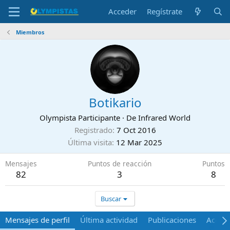
Acceder
Regístrate
Miembros
Botikario
Olympista Participante
·
De
Infrared World
Registrado
7 Oct 2016
Última visita
12 Mar 2025
Mensajes
Puntos de reacción
Puntos
82
3
8
Buscar
Mensajes de perfil
Última actividad
Publicaciones
Acerca