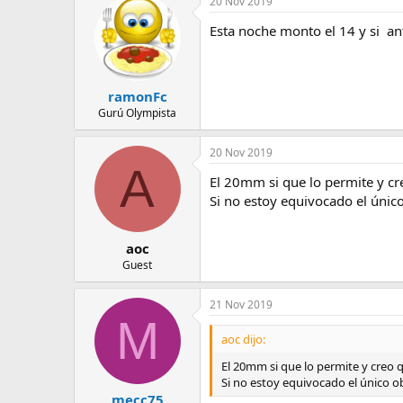
20 Nov 2019
e
m
Esta noche monto el 14 y si ant
a
ramonFc
Gurú Olympista
20 Nov 2019
A
El 20mm si que lo permite y cr
Si no estoy equivocado el único
aoc
Guest
21 Nov 2019
M
aoc dijo:
El 20mm si que lo permite y creo 
Si no estoy equivocado el único ob
mecc75