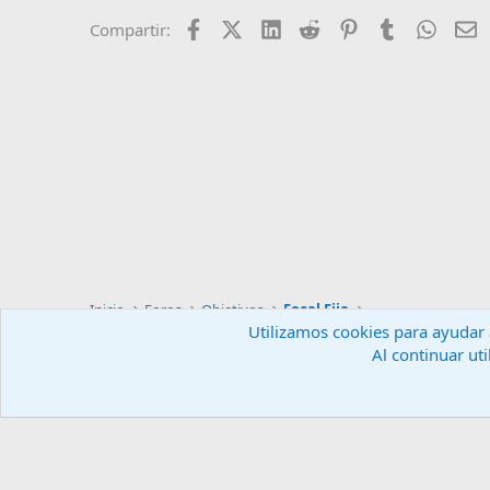
Facebook
X (Twitter)
LinkedIn
Reddit
Pinterest
Tumblr
Whats
E
Compartir:
Inicio
Foros
Objetivos
Focal Fija
Utilizamos cookies para ayudar a
Al continuar uti
Español (ES)