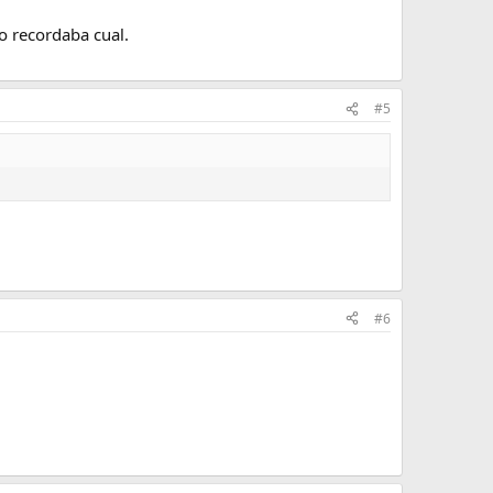
o recordaba cual.
#5
#6