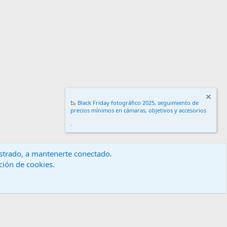
📉
Black Friday fotográfico 2025, seguimiento de
precios mínimos en cámaras, objetivos y accesorios
.
gistrado, a mantenerte conectado.
ación de cookies.
érminos y reglas
Política de privacidad
Ayuda
Inicio
R
S
S