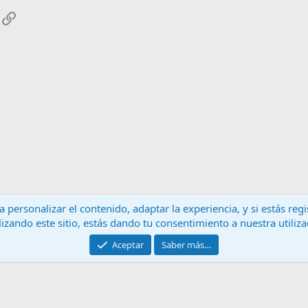
App
mail
Enlace
 personalizar el contenido, adaptar la experiencia, y si estás re
lizando este sitio, estás dando tu consentimiento a nuestra utiliz
Contáctanos
T
Aceptar
Saber más…
®
Community platform by XenForo
© 2010-2024 XenForo Ltd.