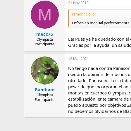
21 Nov 2019
M
ramonFc dijo:
Enfoca en manual perfectamente
mecc75
Ea! Pues ya he quedado con el 
Olympista
Participante
Gracias por la ayuda. un saludo
12 Mar 2021
No tengo nada contra Panasonic,
(según la opinión de muchos u
otro lado, Panasonic Leica fabr
pesar de que incorporan el anil
Bambam
montas en cuerpos Olympus, con
Olympista
estabilización lente cámara de
Participante
puedo apuesto por objetivos Zu
no debemos olvidarnos de Blac