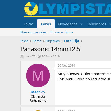
Inicio
Foros
Novedades
Miembros
Nuevos mensajes
Buscar en foros
Inicio
Foros
Objetivos
Focal Fija
Panasonic 14mm f2.5
I
F
mecc75
20 Nov 2019
n
e
i
c
20 Nov 2019
c
h
M
Muy buenas. Quiero hacerme co
i
a
a
d
EM5MkII). Pero no recuerdo si 
d
e
o
i
mecc75
r
n
d
i
Olympista
Participante
e
c
l
i
t
o