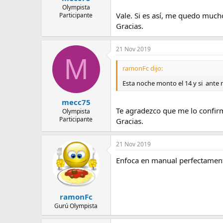
Olympista
Vale. Si es así, me quedo much
Participante
Gracias.
21 Nov 2019
M
ramonFc dijo:
Esta noche monto el 14 y si ante n
mecc75
Te agradezco que me lo confir
Olympista
Participante
Gracias.
21 Nov 2019
Enfoca en manual perfectamen
ramonFc
Gurú Olympista