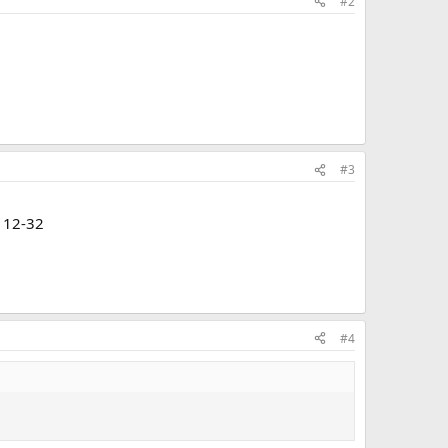
#2
#3
l 12-32
#4