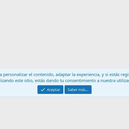
 personalizar el contenido, adaptar la experiencia, y si estás re
lizando este sitio, estás dando tu consentimiento a nuestra utiliz
Contáctanos
T
Aceptar
Saber más…
®
Community platform by XenForo
© 2010-2024 XenForo Ltd.