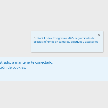
📉
Black Friday fotográfico 2025, seguimiento de
precios mínimos en cámaras, objetivos y accesorios
.
gistrado, a mantenerte conectado.
ación de cookies.
érminos y reglas
Política de privacidad
Ayuda
Inicio
R
S
S