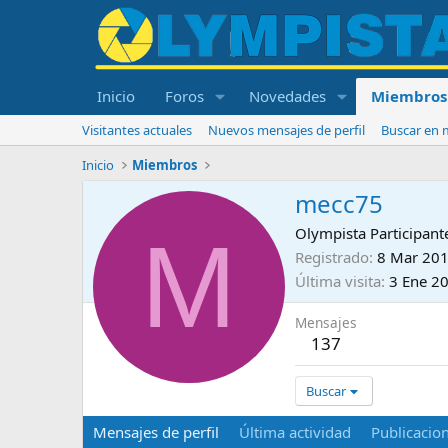
Inicio
Foros
Novedades
Miembros
Visitantes actuales
Nuevos mensajes de perfil
Buscar en m
Inicio
Miembros
mecc75
M
Olympista Participant
Registrado
8 Mar 20
Última visita
3 Ene 2
Mensajes
137
Buscar
Mensajes de perfil
Última actividad
Publicacio