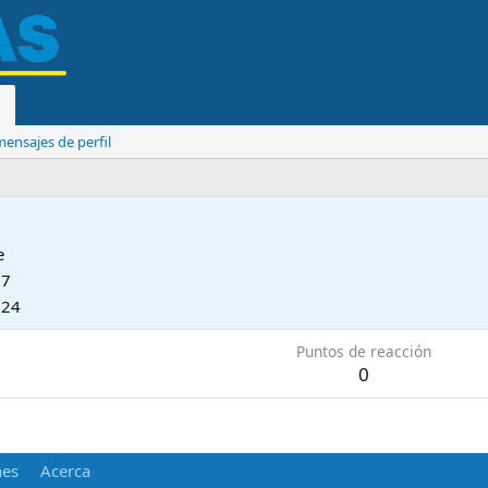
ensajes de perfil
e
17
024
Puntos de reacción
0
nes
Acerca