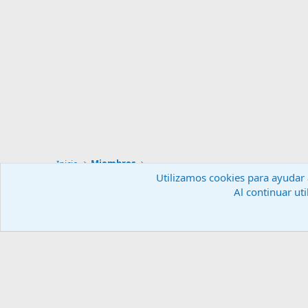
Inicio
Miembros
Utilizamos cookies para ayudar a
Al continuar uti
Español (ES)