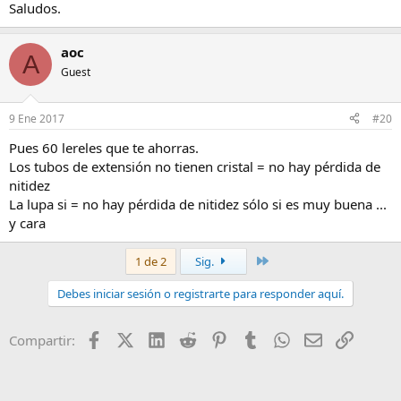
Saludos.
aoc
A
Guest
9 Ene 2017
#20
Pues 60 lereles que te ahorras.
Los tubos de extensión no tienen cristal = no hay pérdida de
nitidez
La lupa si = no hay pérdida de nitidez sólo si es muy buena ...
y cara
Último
1 de 2
Sig.
Debes iniciar sesión o registrarte para responder aquí.
Facebook
X (Twitter)
LinkedIn
Reddit
Pinterest
Tumblr
WhatsApp
Email
Enlace
Compartir: