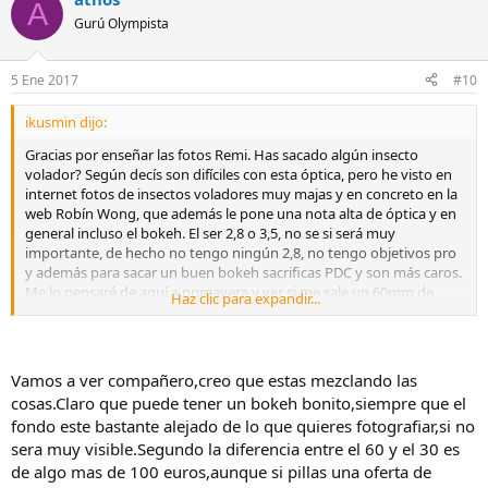
A
Gurú Olympista
5 Ene 2017
#10
ikusmin dijo:
Gracias por enseñar las fotos Remi. Has sacado algún insecto
volador? Según decís son difíciles con esta óptica, pero he visto en
internet fotos de insectos voladores muy majas y en concreto en la
web Robín Wong, que además le pone una nota alta de óptica y en
general incluso el bokeh. El ser 2,8 o 3,5, no se si será muy
importante, de hecho no tengo ningún 2,8, no tengo objetivos pro
y además para sacar un buen bokeh sacrificas PDC y son más caros.
Me lo pensaré de aquí a primavera y ver si me sale un 60mm de
Haz clic para expandir...
segunda mano o compro el 30mm.
Vamos a ver compañero,creo que estas mezclando las
cosas.Claro que puede tener un bokeh bonito,siempre que el
fondo este bastante alejado de lo que quieres fotografiar,si no
sera muy visible.Segundo la diferencia entre el 60 y el 30 es
de algo mas de 100 euros,aunque si pillas una oferta de