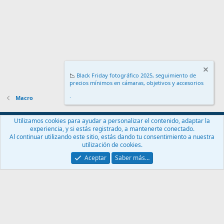
📉
Black Friday fotográfico 2025, seguimiento de
precios mínimos en cámaras, objetivos y accesorios
.
Macro
Español (ES)
Utilizamos cookies para ayudar a personalizar el contenido, adaptar la
experiencia, y si estás registrado, a mantenerte conectado.
Contáctanos
Términos y reglas
Política de privacidad
Ayuda
Al continuar utilizando este sitio, estás dando tu consentimiento a nuestra
Inicio
R
utilización de cookies.
S
S
Aceptar
Saber más…
®
Community platform by XenForo
© 2010-2024 XenForo Ltd.