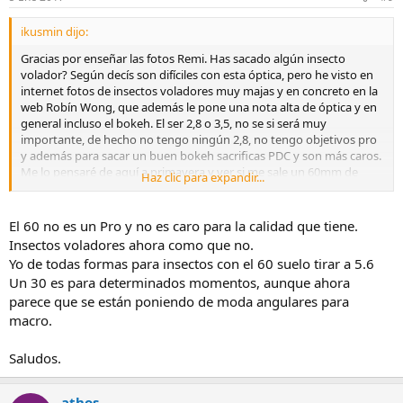
ikusmin dijo:
Gracias por enseñar las fotos Remi. Has sacado algún insecto
volador? Según decís son difíciles con esta óptica, pero he visto en
internet fotos de insectos voladores muy majas y en concreto en la
web Robín Wong, que además le pone una nota alta de óptica y en
general incluso el bokeh. El ser 2,8 o 3,5, no se si será muy
importante, de hecho no tengo ningún 2,8, no tengo objetivos pro
y además para sacar un buen bokeh sacrificas PDC y son más caros.
Me lo pensaré de aquí a primavera y ver si me sale un 60mm de
Haz clic para expandir...
segunda mano o compro el 30mm.
El 60 no es un Pro y no es caro para la calidad que tiene.
Insectos voladores ahora como que no.
Yo de todas formas para insectos con el 60 suelo tirar a 5.6
Un 30 es para determinados momentos, aunque ahora
parece que se están poniendo de moda angulares para
macro.
Saludos.
athos