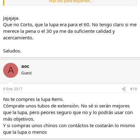
Haz clic para expandir...
La lógica me dice que si, pero no lo tengo claro del todo.
Saludos.
Haz clic para expandir...
Jajajaja.
Que no Corto, que la lupa era para el 60. No tengo claro si me
Si a un objetivo que enfoca a 9,5cm del plano focal le ponés una
merece la pena o el 30 ya me da suficiente calidad y
lupa, el objeto que enfoques te va a quedar a tu espalda... 8)
acercamiento.
Saludos.
aoc
A
Guest
9 Ene 2017
#18
No te compres la lupa Remi.
Cómprate unos tubos de extensión. No sé si serán mejores
que la lupa, pero peores seguro que no y lo podrás usar con
más objetivos.
Y si compras unos chinos con contáctos te costarán lo mismo
que la lupa o menos