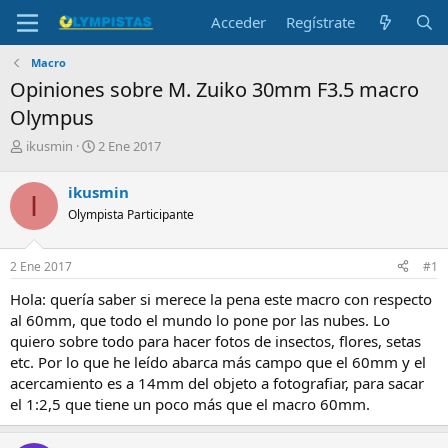
Acceder
Regístrate
Macro
Opiniones sobre M. Zuiko 30mm F3.5 macro
Olympus
I
F
ikusmin
2 Ene 2017
n
e
i
c
ikusmin
I
c
h
Olympista Participante
i
a
a
d
d
e
2 Ene 2017
#1
o
i
r
n
Hola: quería saber si merece la pena este macro con respecto
d
i
al 60mm, que todo el mundo lo pone por las nubes. Lo
e
c
quiero sobre todo para hacer fotos de insectos, flores, setas
l
i
etc. Por lo que he leído abarca más campo que el 60mm y el
t
o
e
acercamiento es a 14mm del objeto a fotografiar, para sacar
m
el 1:2,5 que tiene un poco más que el macro 60mm.
a