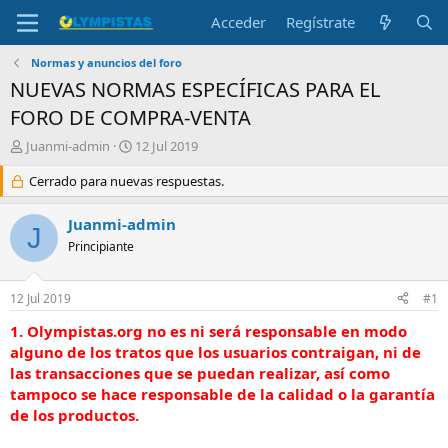
Acceder
Regístrate
Normas y anuncios del foro
NUEVAS NORMAS ESPECÍFICAS PARA EL
FORO DE COMPRA-VENTA
I
F
Juanmi-admin
12 Jul 2019
n
e
i
Cerrado para nuevas respuestas.
c
c
h
i
a
Juanmi-admin
J
a
d
Principiante
d
e
o
i
r
n
12 Jul 2019
#1
d
i
e
c
1.
Olympistas.org no es ni será responsable en modo
l
i
alguno de los tratos que los usuarios contraigan, ni de
t
o
las transacciones que se puedan realizar, así como
e
tampoco se hace responsable de la calidad o la garantía
m
de los productos.
a