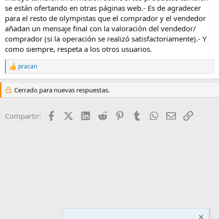
se están ofertando en otras páginas web.- Es de agradecer
para el resto de olympistas que el comprador y el vendedor
añadan un mensaje final con la valoración del vendedor/
comprador (si la operación se realizó satisfactoriamente).- Y
como siempre, respeta a los otros usuarios.
pracan
R
e
a
Cerrado para nuevas respuestas.
c
c
i
Facebook
X (Twitter)
LinkedIn
Reddit
Pinterest
Tumblr
WhatsApp
Email
Enlace
Compartir:
o
n
e
s
: