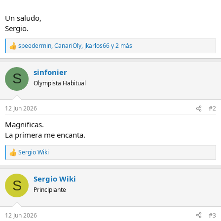
Un saludo,
Sergio.
speedermin
,
CanariOly
,
jkarlos66
y 2 más
R
e
a
sinfonier
c
S
c
Olympista Habitual
i
o
n
12 Jun 2026
#2
e
s
Magnificas.
:
La primera me encanta.
Sergio Wiki
R
e
a
Sergio Wiki
c
S
c
Principiante
i
o
n
12 Jun 2026
#3
e