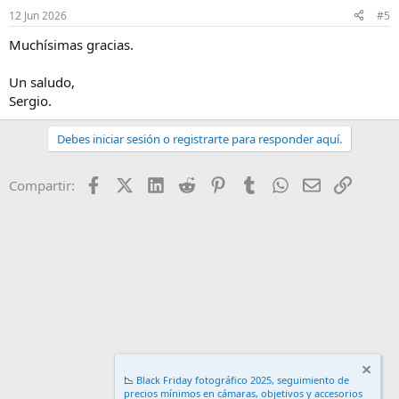
n
12 Jun 2026
#5
e
s
Muchísimas gracias.
:
Un saludo,
Sergio.
Debes iniciar sesión o registrarte para responder aquí.
Facebook
X (Twitter)
LinkedIn
Reddit
Pinterest
Tumblr
WhatsApp
Email
Enlace
Compartir:
📉
Black Friday fotográfico 2025, seguimiento de
precios mínimos en cámaras, objetivos y accesorios