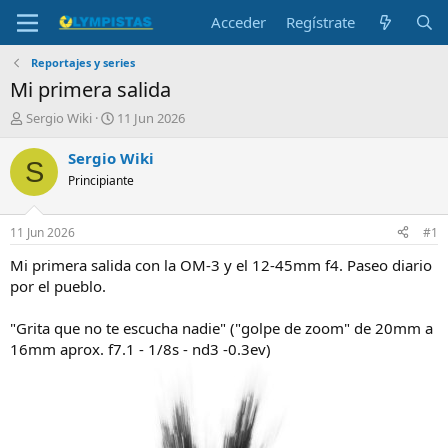
Acceder
Regístrate
Reportajes y series
Mi primera salida
I
F
Sergio Wiki
11 Jun 2026
n
e
i
c
Sergio Wiki
S
c
h
Principiante
i
a
a
d
d
e
11 Jun 2026
#1
o
i
r
n
Mi primera salida con la OM-3 y el 12-45mm f4. Paseo diario
d
i
por el pueblo.
e
c
l
i
"Grita que no te escucha nadie" ("golpe de zoom" de 20mm a
t
o
16mm aprox. f7.1 - 1/8s - nd3 -0.3ev)
e
m
a