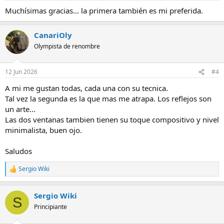
s
Muchísimas gracias... la primera también es mi preferida.
:
CanariOly
Olympista de renombre
12 Jun 2026
#4
A mi me gustan todas, cada una con su tecnica.
Tal vez la segunda es la que mas me atrapa. Los reflejos son
un arte...
Las dos ventanas tambien tienen su toque compositivo y nivel
minimalista, buen ojo.
Saludos
Sergio Wiki
R
e
a
Sergio Wiki
c
S
c
Principiante
i
o