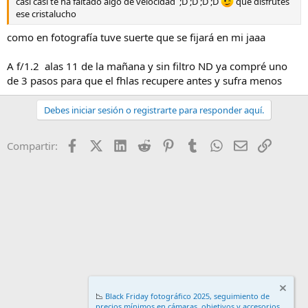
casi casi te ha faltado algo de velocidad ;D ;D ;D ;D
que disfrutes
ese cristalucho
como en fotografía tuve suerte que se fijará en mi jaaa
A f/1.2 alas 11 de la mañana y sin filtro ND ya compré uno
de 3 pasos para que el fhlas recupere antes y sufra menos
Debes iniciar sesión o registrarte para responder aquí.
Facebook
X (Twitter)
LinkedIn
Reddit
Pinterest
Tumblr
WhatsApp
Email
Enlace
Compartir:
📉
Black Friday fotográfico 2025, seguimiento de
precios mínimos en cámaras, objetivos y accesorios