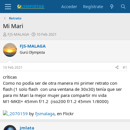
Acceder
Regístrate
Retrato
Mi Mari
I
F
FJS-MALAGA
10 Feb 2021
n
e
i
c
FJS-MALAGA
c
h
Gurú Olympista
i
a
a
d
d
e
10 Feb 2021
#1
o
i
r
n
críticas
d
i
Como no podía ser de otra manera mi primer retrato con
e
c
flash (1 solo flash con una ventana de 30x30) tenía que ser
l
i
para mi Mari la mejor mujer para compartir mi vida
t
o
M1-MKII+ 45mm f/1.2 (iso200 f/1.2 45mm 1/8000)
e
m
a
_2070159
by
fjsmalaga
, en Flickr
jmlata