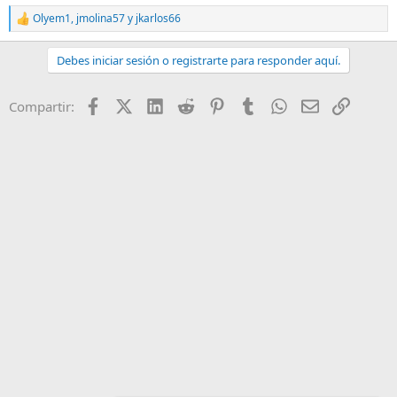
Olyem1
,
jmolina57
y
jkarlos66
R
e
a
Debes iniciar sesión o registrarte para responder aquí.
c
c
i
Facebook
X (Twitter)
LinkedIn
Reddit
Pinterest
Tumblr
WhatsApp
Email
Enlace
Compartir:
o
n
e
s
: