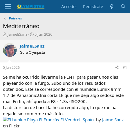
Acceder
Regístrate
Paisajes
Mediterráneo
I
F
JaimeESanz
5 Jun 2026
n
e
i
c
JaimeESanz
c
h
Gurú Olympista
i
a
a
d
d
e
5 Jun 2026
#1
o
i
r
n
Se me ha ocurrido llevarme la PEN F para pasar unos dias
d
i
playeando con la furgo. Subo uno de los resultados
e
c
obtenidos. Este se corresponde con el humilde Lumix 9mm
l
i
1.7 de Panasonic.Una corta LE que me deja algo sedoso este
t
o
mar. En fin, ahí queda a F8 - 1.3s -ISO200.
e
La distorsión de barril la he corregido algo; lo que me ha
m
a
dejado sin comerme más foto.
El bunker.Playa El Francás-El Vendrell.Spain.
by
Jaime Sanz
,
en Flickr