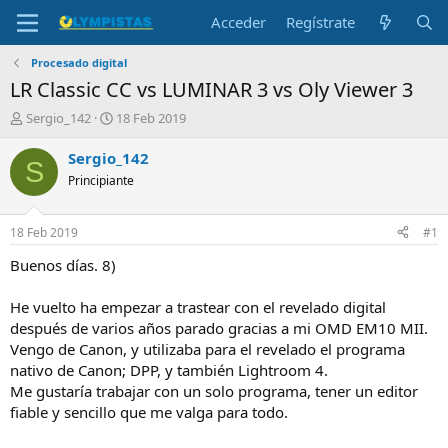
Acceder
Regístrate
Procesado digital
LR Classic CC vs LUMINAR 3 vs Oly Viewer 3
I
F
Sergio_142
18 Feb 2019
n
e
i
c
Sergio_142
S
c
h
Principiante
i
a
a
d
d
e
18 Feb 2019
#1
o
i
r
n
Buenos días. 8)
d
i
e
c
He vuelto ha empezar a trastear con el revelado digital
l
i
después de varios años parado gracias a mi OMD EM10 MII.
t
o
Vengo de Canon, y utilizaba para el revelado el programa
e
nativo de Canon; DPP, y también Lightroom 4.
m
a
Me gustaría trabajar con un solo programa, tener un editor
fiable y sencillo que me valga para todo.