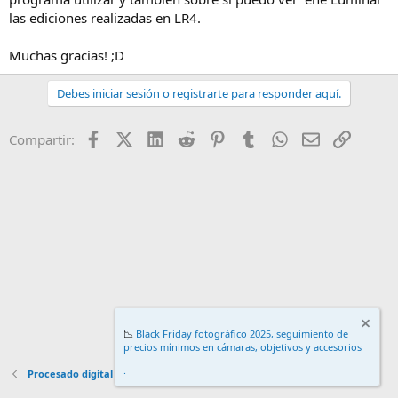
las ediciones realizadas en LR4.
Muchas gracias! ;D
Debes iniciar sesión o registrarte para responder aquí.
Facebook
X (Twitter)
LinkedIn
Reddit
Pinterest
Tumblr
WhatsApp
Email
Enlace
Compartir:
📉
Black Friday fotográfico 2025, seguimiento de
precios mínimos en cámaras, objetivos y accesorios
.
Procesado digital