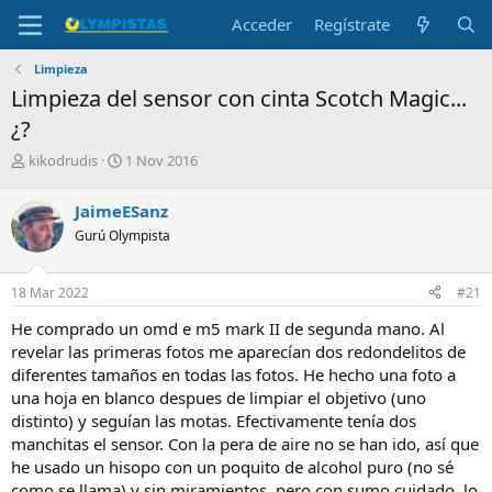
Acceder
Regístrate
Limpieza
Limpieza del sensor con cinta Scotch Magic...
¿?
I
F
kikodrudis
1 Nov 2016
n
e
i
c
JaimeESanz
c
h
Gurú Olympista
i
a
a
d
d
e
18 Mar 2022
#21
o
i
r
n
He comprado un omd e m5 mark II de segunda mano. Al
d
i
revelar las primeras fotos me aparecían dos redondelitos de
e
c
diferentes tamaños en todas las fotos. He hecho una foto a
l
i
una hoja en blanco despues de limpiar el objetivo (uno
t
o
e
distinto) y seguían las motas. Efectivamente tenía dos
m
manchitas el sensor. Con la pera de aire no se han ido, así que
a
he usado un hisopo con un poquito de alcohol puro (no sé
como se llama) y sin miramientos, pero con sumo cuidado, lo