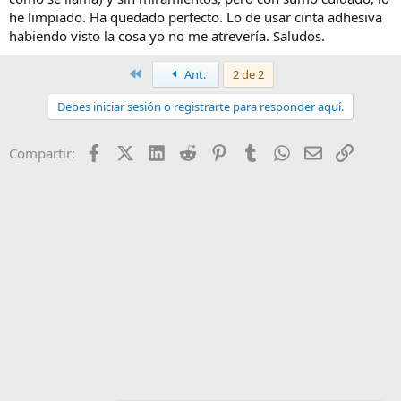
he limpiado. Ha quedado perfecto. Lo de usar cinta adhesiva
habiendo visto la cosa yo no me atrevería. Saludos.
Primero
Ant.
2 de 2
Debes iniciar sesión o registrarte para responder aquí.
Facebook
X (Twitter)
LinkedIn
Reddit
Pinterest
Tumblr
WhatsApp
Email
Enlace
Compartir: